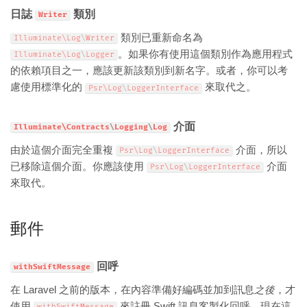
日誌
類別
Writer
類別已重新命名為
Illuminate\
Log
\
Writer
。如果你有使用這個類別作為應用程式
Illuminate\
Log
\
Logger
的依賴項目之一，應該更新該類別到新名字。或者，你可以考
慮使用標準化的
來取代之。
Psr\
Log
\
LoggerInterface
介面
Illuminate\
Contracts
\
Logging
\
Log
由於這個介面完全重複
介面，所以
Psr\
Log
\
LoggerInterface
已移除這個介面。你應該使用
介面
Psr\
Log
\
LoggerInterface
來取代。
郵件
回呼
withSwiftMessage
在 Laravel 之前的版本，在內容準備好編碼並加到訊息
之後
，才
使用
來註冊 Swift 訊息客製化回呼。現在這
withSwiftMessage