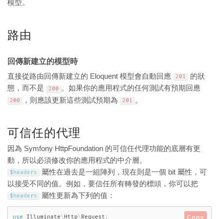
模型。
路由
回傳新建立的模型時
直接從路由回傳新建立的 Eloquent 模型會自動回應
的狀
201
態，而不是
。如果你的應用程式的任何測試有預期回應
200
，則應該更新這些測試預期為
。
200
201
可信任的代理
因為 Symfony HttpFoundation 的可信任代理功能的底層有更
動，所以必須修改你的應用程式的中介層。
屬性在過去是一組陣列，現在則是一個 bit 屬性，可
$headers
以接受不同的值。例如，要信任所有轉發的標頭，你可以把
屬性更新為下列的值：
$headers
use
Illuminate
\
Http
\
Request
;
Copy