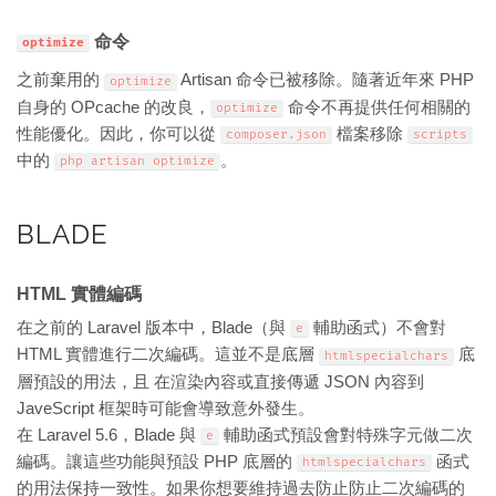
命令
optimize
之前棄用的
Artisan 命令已被移除。隨著近年來 PHP
optimize
自身的 OPcache 的改良，
命令不再提供任何相關的
optimize
性能優化。因此，你可以從
檔案移除
composer
.
json
scripts
中的
。
php artisan optimize
BLADE
HTML 實體編碼
在之前的 Laravel 版本中，Blade（與
輔助函式）不會對
e
HTML 實體進行二次編碼。這並不是底層
底
htmlspecialchars
層預設的用法，且 在渲染內容或直接傳遞 JSON 內容到
JaveScript 框架時可能會導致意外發生。
在 Laravel 5.6，Blade 與
輔助函式預設會對特殊字元做二次
e
編碼。讓這些功能與預設 PHP 底層的
函式
htmlspecialchars
的用法保持一致性。如果你想要維持過去防止防止二次編碼的