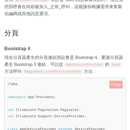
些回呼會在內容被加入_之前_呼叫，這能讓你根據需求來客製
化編碼或其他訊息選項。
分頁
Bootstrap 4
現在分頁器產生的分頁連結預設會是 Bootstrap 4。要讓分頁器
產生 Bootstrap 3 連結，可以從
的
AppServiceProvider
boot
方法呼叫
方法：
Paginator
::
useBootstrapThree
<?php
Copy
namespace
App
\
Providers
;
use
Illuminate
\
Pagination
\
Paginator
;
use
Illuminate
\
Support
\
ServiceProvider
;
class
AppServiceProvider
extends
ServiceProvider