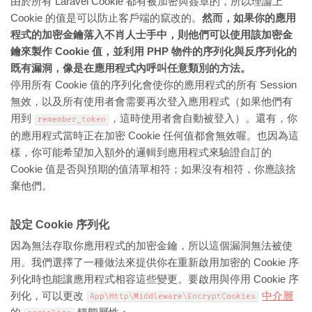
由於所有 Laravel Cookie 都有被加密與簽章的，所以理論上
Cookie 的值是可以防止客戶端的竄改的。
然而，如果你的應用
程式的加密金鑰落入不肖人士手中，則他們可以使用該加密金
鑰來製作 Cookie 值，並利用 PHP 物件的序列化與反序列化的
既有漏洞，像是在應用程式內呼叫任意類別的方法。
停用所有 Cookie 值的序列化會使你的應用程式的所有 Session
無效，以及所有使用者會需要再次登入應用程式（如果他們有
用到
，這時使用者會自動被登入）。還有，你
remember_token
的應用程式當時正在加密 Cookie 任何值都會無效喔。也因為這
樣，你可能希望加入額外的邏輯到應用程式來驗證自訂的
Cookie 值是否與預期的值清單相符；如果沒有相符，你應該捨
棄他們。
設定 Cookie 序列化
因為無法存取你應用程式的加密金鑰，所以這個漏洞無法被使
用。我們選擇了一種做法來提供你在重新啟用加密的 Cookie 序
列化時也能讓應用程式相容這些變更。要啟用與停用 Cookie 序
列化，可以更改
中介層
App\
Http
\
Middleware
\
EncryptCookies