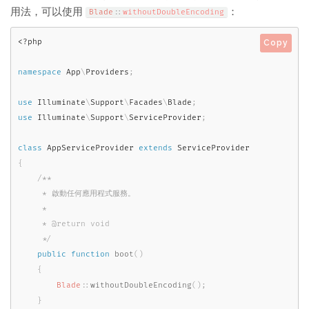
用法，可以使用
：
Blade
::
withoutDoubleEncoding
<?php
Copy
namespace
App
\
Providers
;
use
Illuminate
\
Support
\
Facades
\
Blade
;
use
Illuminate
\
Support
\
ServiceProvider
;
class
AppServiceProvider
extends
ServiceProvider
{
/**

     * 啟動任何應用程式服務。

     *

     * @return void

     */
public
function
boot
(
)
{
Blade
::
withoutDoubleEncoding
(
)
;
}