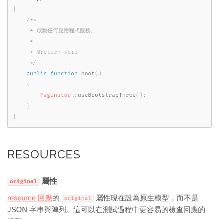
{
/**

     * 啟動任何應用程式服務。

     *

     * @return void

     */
public
function
boot
(
)
{
Paginator
::
useBootstrapThree
(
)
;
}
}
RESOURCES
屬性
original
resource 回應
的
屬性現在設為原生模型，而不是
original
JSON 字串與陣列。這可以在測試過程中更容易的檢查回應的