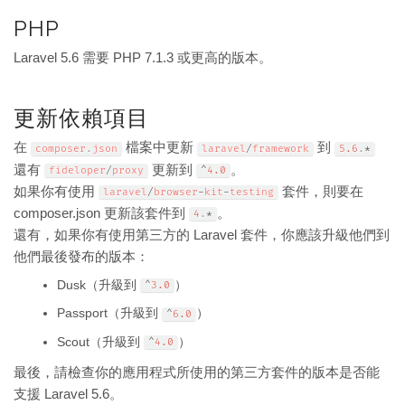
PHP
Laravel 5.6 需要 PHP 7.1.3 或更高的版本。
更新依賴項目
在
檔案中更新
到
composer
.
json
laravel
/
framework
5.6
.
*
還有
更新到
。
fideloper
/
proxy
^
4.0
如果你有使用
套件，則要在
laravel
/
browser
-
kit
-
testing
composer.json 更新該套件到
。
4
.
*
還有，如果你有使用第三方的 Laravel 套件，你應該升級他們到
他們最後發布的版本：
Dusk（升級到
）
^
3.0
Passport（升級到
）
^
6.0
Scout（升級到
）
^
4.0
最後，請檢查你的應用程式所使用的第三方套件的版本是否能
支援 Laravel 5.6。