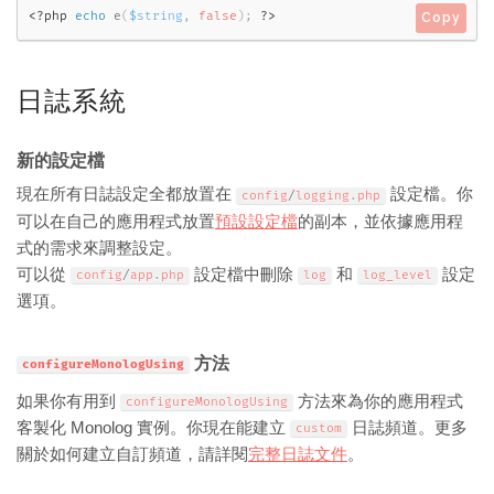
<?php
echo
e
(
$string
,
false
)
;
?>
Copy
日誌系統
新的設定檔
現在所有日誌設定全都放置在
設定檔。你
config
/
logging
.
php
可以在自己的應用程式放置
預設設定檔
的副本，並依據應用程
式的需求來調整設定。
可以從
設定檔中刪除
和
設定
config
/
app
.
php
log
log_level
選項。
方法
configureMonologUsing
如果你有用到
方法來為你的應用程式
configureMonologUsing
客製化 Monolog 實例。你現在能建立
日誌頻道。更多
custom
關於如何建立自訂頻道，請詳閱
完整日誌文件
。