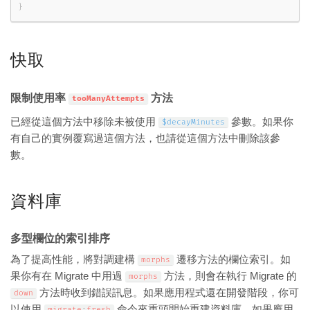
}
快取
限制使用率
方法
tooManyAttempts
已經從這個方法中移除未被使用
參數。如果你
$decayMinutes
有自己的實例覆寫過這個方法，也請從這個方法中刪除該參
數。
資料庫
多型欄位的索引排序
為了提高性能，將對調建構
遷移方法的欄位索引。如
morphs
果你有在 Migrate 中用過
方法，則會在執行 Migrate 的
morphs
方法時收到錯誤訊息。如果應用程式還在開發階段，你可
down
以使用
命令來重頭開始重建資料庫。如果應用
migrate
:
fresh