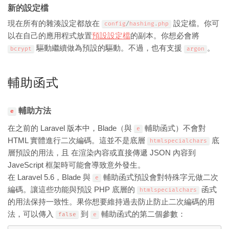
新的設定檔
現在所有的雜湊設定都放在
設定檔。你可
config
/
hashing
.
php
以在自己的應用程式放置
預設設定檔
的副本。你想必會將
驅動繼續做為預設的驅動。不過，也有支援
。
bcrypt
argon
輔助函式
輔助方法
e
在之前的 Laravel 版本中，Blade（與
輔助函式）不會對
e
HTML 實體進行二次編碼。這並不是底層
底
htmlspecialchars
層預設的用法，且 在渲染內容或直接傳遞 JSON 內容到
JaveScript 框架時可能會導致意外發生。
在 Laravel 5.6，Blade 與
輔助函式預設會對特殊字元做二次
e
編碼。讓這些功能與預設 PHP 底層的
函式
htmlspecialchars
的用法保持一致性。果你想要維持過去防止防止二次編碼的用
法，可以傳入
到
輔助函式的第二個參數：
false
e