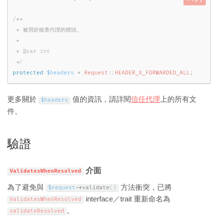
/**

 * 被用於檢查代理的標頭。

 *

 * @var int

 */
protected
$headers
=
Request
::
HEADER_X_FORWARDED_ALL
;
更多關於
值的資訊，請詳閱
信任代理
上的所有文
$headers
件。
驗證
介面
ValidatesWhenResolved
為了避免與
方法衝突，已將
$request
-
>
validate
(
)
interface／trait 重新命名為
ValidatesWhenResolved
。
validateResolved