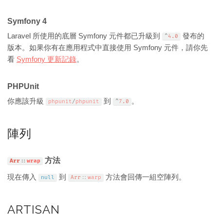
Symfony 4
Laravel 所使用的底層 Symfony 元件都已升級到
發布的
^
4.0
版本。如果你有在應用程式中直接使用 Symfony 元件，請你先
看
Symfony 更新記錄
。
PHPUnit
你應該升級
到
。
phpunit
/
phpunit
^
7.0
陣列
方法
Arr
::
wrap
現在傳入
到
方法會回傳一組空陣列。
null
Arr
::
warp
ARTISAN