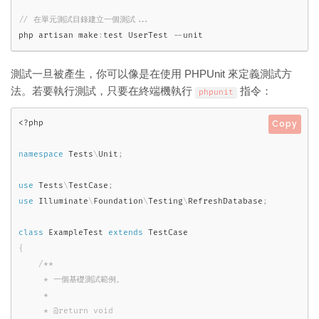
php artisan make
:
test UserTest 
--
unit
測試一旦被產生，你可以像是在使用 PHPUnit 來定義測試方
法。若要執行測試，只要在終端機執行
指令：
phpunit
<?php
Copy
namespace
Tests
\
Unit
;
use
Tests
\
TestCase
;
use
Illuminate
\
Foundation
\
Testing
\
RefreshDatabase
;
class
ExampleTest
extends
TestCase
{
/**

     * 一個基礎測試範例。

     *

     * @return void
