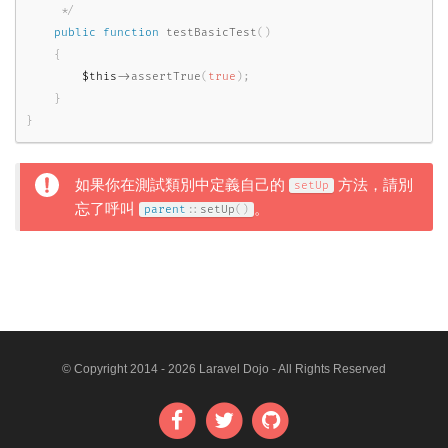
     */
public
function
testBasicTest
(
)
{
$this
-
>
assertTrue
(
true
)
;
}
}
如果你在測試類別中定義自己的
方法，請別
setUp
忘了呼叫
。
parent
::
setUp
(
)
© Copyright 2014 - 2026 Laravel Dojo - All Rights Reserved