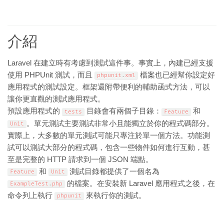
介紹
Laravel 在建立時有考慮到測試這件事。事實上，內建已經支援
使用 PHPUnit 測試，而且
檔案也已經幫你設定好
phpunit
.
xml
應用程式的測試設定。框架還附帶便利的輔助函式方法，可以
讓你更直觀的測試應用程式。
預設應用程式的
目錄會有兩個子目錄：
和
tests
Feature
。單元測試主要測試非常小且能獨立於你的程式碼部分。
Unit
實際上，大多數的單元測試可能只專注於單一個方法。功能測
試可以測試大部分的程式碼，包含一些物件如何進行互動，甚
至是完整的 HTTP 請求到一個 JSON 端點。
和
測試目錄都提供了一個名為
Feature
Unit
的檔案。在安裝新 Laravel 應用程式之後，在
ExampleTest
.
php
命令列上執行
來執行你的測試。
phpunit