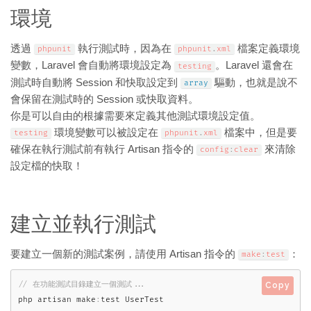
環境
透過
執行測試時，因為在
檔案定義環境
phpunit
phpunit
.
xml
變數，Laravel 會自動將環境設定為
。Laravel 還會在
testing
測試時自動將 Session 和快取設定到
驅動，也就是說不
array
會保留在測試時的 Session 或快取資料。
你是可以自由的根據需要來定義其他測試環境設定值。
環境變數可以被設定在
檔案中，但是要
testing
phpunit
.
xml
確保在執行測試前有執行 Artisan 指令的
來清除
config
:
clear
設定檔的快取！
建立並執行測試
要建立一個新的測試案例，請使用 Artisan 指令的
：
make
:
test
Copy
php artisan make
: