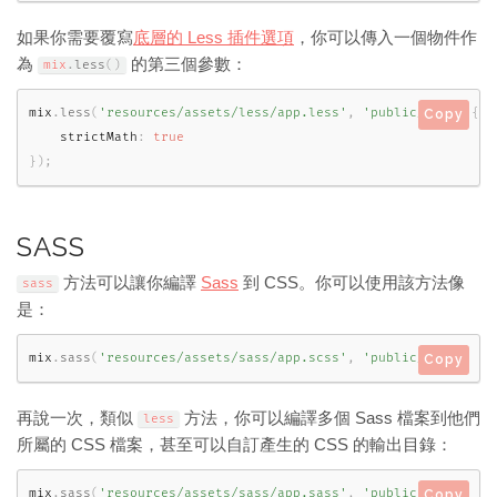
如果你需要覆寫
底層的 Less 插件選項
，你可以傳入一個物件作
為
的第三個參數：
mix
.
less
(
)
mix
.
less
(
'resources/assets/less/app.less'
,
'public/css'
,
{
Copy
    strictMath
:
true
}
)
;
SASS
方法可以讓你編譯
Sass
到 CSS。你可以使用該方法像
sass
是：
mix
.
sass
(
'resources/assets/sass/app.scss'
,
'public/css'
)
;
Copy
再說一次，類似
方法，你可以編譯多個 Sass 檔案到他們
less
所屬的 CSS 檔案，甚至可以自訂產生的 CSS 的輸出目錄：
mix
.
sass
(
'resources/assets/sass/app.sass'
,
'public/css'
)
Copy