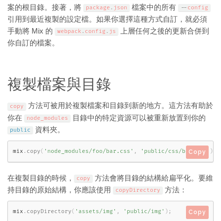
案的根目錄。接著，將
檔案中的所有
package
.
json
--
config
引用到最近複製的設定檔。如果你選擇這種方式自訂，就必須
手動將 Mix 的
上層任何之後的更新合併到
webpack
.
config
.
js
你自訂的檔案。
複製檔案與目錄
方法可被用於複製檔案和目錄到新的地方。這方法有助於
copy
你在
目錄中的特定資源可以被重新放置到你的
node_modules
資料夾。
public
mix
.
copy
(
'node_modules/foo/bar.css'
,
'public/css/bar.css'
)
;
Copy
在複製目錄的時候，
方法會將目錄的結構給扁平化。要維
copy
持目錄的原始結構，你應該使用
方法：
copyDirectory
mix
.
copyDirectory
(
'assets/img'
,
'public/img'
)
;
Copy