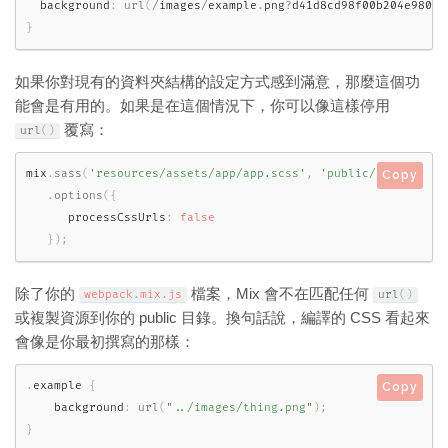
  background
:
url
(
/
images
/
example
.
png
?
d41d8cd98f00b204e98009
}
如果你對現有的資料夾結構的設定方式感到滿意，那麼這個功
能會是有用的。如果是在這個情況下，你可以像這樣停用
覆寫：
url
(
)
mix
.
sass
(
'resources/assets/app/app.scss'
,
'public/css'
)
Copy
.
options
(
{
      processCssUrls
:
false
}
)
;
除了你的
檔案，Mix 會不在匹配任何
webpack
.
mix
.
js
url
(
)
或複製資源到你的 public 目錄。換句話說，編譯的 CSS 看起來
會像是你最初撰寫的那樣：
.
example 
{
Copy
    background
:
url
(
"../images/thing.png"
)
;
}