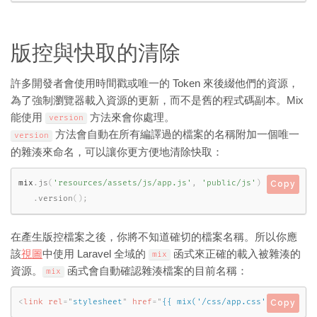
版控與快取的清除
許多開發者會使用時間戳或唯一的 Token 來後綴他們的資源，
為了強制瀏覽器載入資源的更新，而不是舊的程式碼副本。Mix
能使用
方法來會你處理。
version
方法會自動在所有編譯過的檔案的名稱附加一個唯一
version
的雜湊來命名，可以讓你更方便地清除快取：
mix
.
js
(
'resources/assets/js/app.js'
,
'public/js'
)
Copy
.
version
(
)
;
在產生版控檔案之後，你將不知道確切的檔案名稱。所以你應
該
視圖
中使用 Laravel 全域的
函式來正確的載入被雜湊的
mix
資源。
函式會自動確認雜湊檔案的目前名稱：
mix
<
link
rel
=
"
stylesheet
"
href
=
"
{{ mix('/css/app.css') }}
"
>
Copy