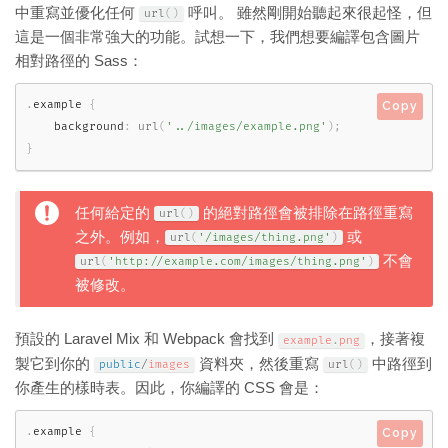
中重寫並優化任何
呼叫。 雖然剛開始聽起來很起怪，但
url
(
)
這是一個非常強大的功能。試想一下，我們想要編譯包含圖片
相對路徑的 Sass：
.
example 
{
Copy
    background
:
url
(
'../images/example.png'
)
;
}
任何給定的
的絕對路徑會被排除在路徑重寫
url
(
)
之外。例如，
或
url
(
'/images/thing.png'
)
不會
url
(
'http://example.com/images/thing.png'
)
被修改。
預設的 Laravel Mix 和 Webpack 會找到
，接著複
example
.
png
製它到你的
資料夾，然後重寫
中路徑到
public
/
images
url
(
)
你產生的樣時表。因此，你編譯的 CSS 會是：
.
example 
{
Copy