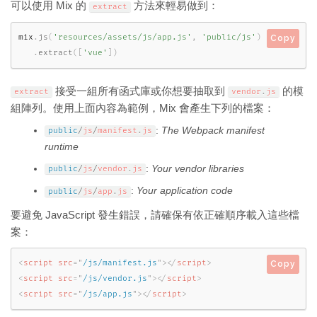
可以使用 Mix 的
方法來輕易做到：
extract
mix
.
js
(
'resources/assets/js/app.js'
,
'public/js'
)
Copy
.
extract
(
[
'vue'
]
)
接受一組所有函式庫或你想要抽取到
的模
extract
vendor
.
js
組陣列。使用上面內容為範例，Mix 會產生下列的檔案：
:
The Webpack manifest
public
/
js
/
manifest
.
js
runtime
:
Your vendor libraries
public
/
js
/
vendor
.
js
:
Your application code
public
/
js
/
app
.
js
要避免 JavaScript 發生錯誤，請確保有依正確順序載入這些檔
案：
<
script
src
=
"
/js/manifest.js
"
>
</
script
>
Copy
<
script
src
=
"
/js/vendor.js
"
>
</
script
>
<
script
src
=
"
/js/app.js
"
>
</
script
>