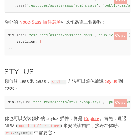
.
sass
(
'resources/assets/sass/admin.sass'
,
'public/css/adm
額外的
Node-Sass 插件選項
可以作為第三個參數：
mix
.
sass
(
'resources/assets/sass/app.sass'
,
'public/css'
,
{
Copy
    precision
:
5
}
)
;
STYLUS
類似於 Less 和 Sass，
方法可以讓你編譯
Stylus
到
stylus
CSS：
mix
.
stylus
(
'resources/assets/stylus/app.styl'
,
'public/css'
)
Copy
你也可以安裝額外的 Stylus 插件，像是
Rupture
。首先，通過
NPM (
) 來安裝該插件，接著在你呼叫
npm install rupture
中需要它：
mix
.
stylus
(
)