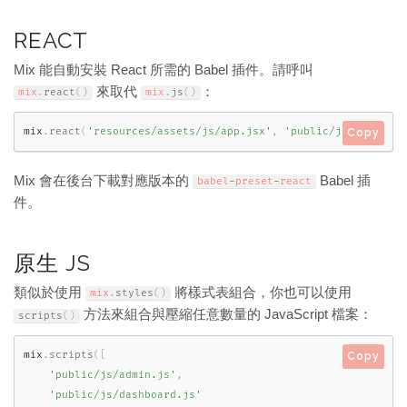
REACT
Mix 能自動安裝 React 所需的 Babel 插件。請呼叫
來取代
：
mix
.
react
(
)
mix
.
js
(
)
mix
.
react
(
'resources/assets/js/app.jsx'
,
'public/js'
)
;
Copy
Mix 會在後台下載對應版本的
Babel 插
babel
-
preset
-
react
件。
原生 JS
類似於使用
將樣式表組合，你也可以使用
mix
.
styles
(
)
方法來組合與壓縮任意數量的 JavaScript 檔案：
scripts
(
)
mix
.
scripts
(
[
Copy
'public/js/admin.js'
,
'public/js/dashboard.js'