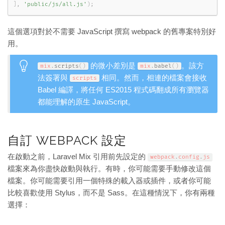
]
,
'public/js/all.js'
)
;
這個選項對於不需要 JavaScript 撰寫 webpack 的舊專案特別好
用。
的微小差別是
。該方
mix
.
scripts
(
)
mix
.
babel
(
)
法簽署與
相同。然而，相連的檔案會接收
scripts
Babel 編譯，將任何 ES2015 程式碼翻成所有瀏覽器
都能理解的原生 JavaScript。
自訂 WEBPACK 設定
在啟動之前，Laravel Mix 引用前先設定的
webpack
.
config
.
js
檔案來為你盡快啟動與執行。有時，你可能需要手動修改這個
檔案。你可能需要引用一個特殊的載入器或插件，或者你可能
比較喜歡使用 Stylus，而不是 Sass。在這種情況下，你有兩種
選擇：