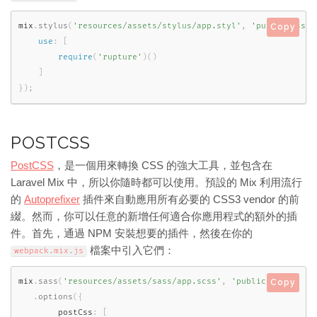
mix
.
stylus
(
'resources/assets/stylus/app.styl'
,
'public/css'
,
Copy
use
:
[
require
(
'rupture'
)
(
)
]
}
)
;
POSTCSS
PostCSS
，是一個用來轉換 CSS 的強大工具，並包含在
Laravel Mix 中，所以你隨時都可以使用。預設的 Mix 利用流行
的
Autoprefixer
插件來自動應用所有必要的 CSS3 vendor 的前
綴。然而，你可以任意的新增任何適合你應用程式的額外的插
件。首先，通過 NPM 安裝想要的插件，然後在你的
檔案中引入它們：
webpack
.
mix
.
js
mix
.
sass
(
'resources/assets/sass/app.scss'
,
'public/css'
)
Copy
.
options
(
{
        postCss
:
[