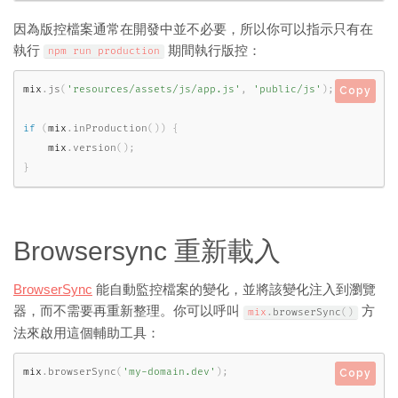
因為版控檔案通常在開發中並不必要，所以你可以指示只有在
執行
期間執行版控：
npm run production
mix
.
js
(
'resources/assets/js/app.js'
,
'public/js'
)
;
Copy
if
(
mix
.
inProduction
(
)
)
{
    mix
.
version
(
)
;
}
Browsersync 重新載入
BrowserSync
能自動監控檔案的變化，並將該變化注入到瀏覽
器，而不需要再重新整理。你可以呼叫
方
mix
.
browserSync
(
)
法來啟用這個輔助工具：
mix
.
browserSync
(
'my-domain.dev'
)
;
Copy