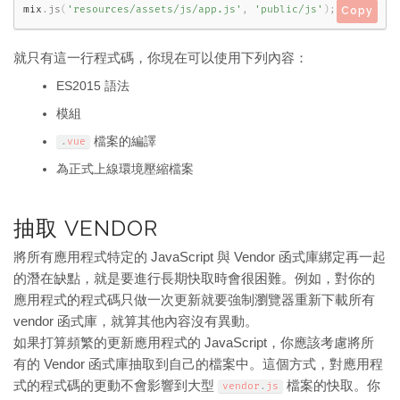
mix
.
js
(
'resources/assets/js/app.js'
,
'public/js'
)
;
Copy
就只有這一行程式碼，你現在可以使用下列內容：
ES2015 語法
模組
檔案的編譯
.
vue
為正式上線環境壓縮檔案
抽取 VENDOR
將所有應用程式特定的 JavaScript 與 Vendor 函式庫綁定再一起
的潛在缺點，就是要進行長期快取時會很困難。例如，對你的
應用程式的程式碼只做一次更新就要強制瀏覽器重新下載所有
vendor 函式庫，就算其他內容沒有異動。
如果打算頻繁的更新應用程式的 JavaScript，你應該考慮將所
有的 Vendor 函式庫抽取到自己的檔案中。這個方式，對應用程
式的程式碼的更動不會影響到大型
檔案的快取。你
vendor
.
js