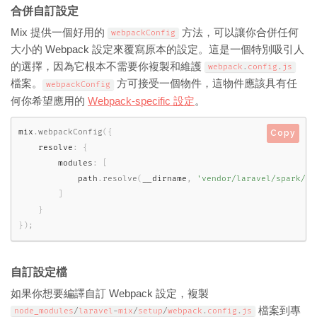
合併自訂設定
Mix 提供一個好用的
方法，可以讓你合併任何
webpackConfig
大小的 Webpack 設定來覆寫原本的設定。這是一個特別吸引人
的選擇，因為它根本不需要你複製和維護
webpack
.
config
.
js
檔案。
方可接受一個物件，這物件應該具有任
webpackConfig
何你希望應用的
Webpack-specific 設定
。
mix
.
webpackConfig
(
{
Copy
    resolve
:
{
        modules
:
[
            path
.
resolve
(
__dirname
,
'vendor/laravel/spark/re
]
}
}
)
;
自訂設定檔
如果你想要編譯自訂 Webpack 設定，複製
檔案到專
node_modules
/
laravel
-
mix
/
setup
/
webpack
.
config
.
js