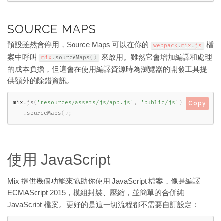
SOURCE MAPS
預設雖然會停用，Source Maps 可以在你的
檔
webpack
.
mix
.
js
案中呼叫
來啟用。雖然它會增加編譯和處理
mix
.
sourceMaps
(
)
的成本負擔，但這會在使用編譯資源時為瀏覽器的開發工具提
供額外的除錯資訊。
mix
.
js
(
'resources/assets/js/app.js'
,
'public/js'
)
Copy
.
sourceMaps
(
)
;
使用 JavaScript
Mix 提供幾個功能來協助你使用 JavaScript 檔案，像是編譯
ECMAScript 2015，模組封裝、壓縮，並簡單的合併純
JavaScript 檔案。更好的是這一切流程都不需要自訂設定：