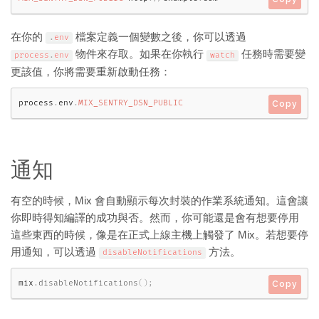
在你的
檔案定義一個變數之後，你可以透過
.
env
物件來存取。如果在你執行
任務時需要變
process
.
env
watch
更該值，你將需要重新啟動任務：
process
.
env
.
MIX_SENTRY_DSN_PUBLIC
Copy
通知
有空的時候，Mix 會自動顯示每次封裝的作業系統通知。這會讓
你即時得知編譯的成功與否。然而，你可能還是會有想要停用
這些東西的時候，像是在正式上線主機上觸發了 Mix。若想要停
用通知，可以透過
方法。
disableNotifications
mix
.
disableNotifications
(
)
;
Copy