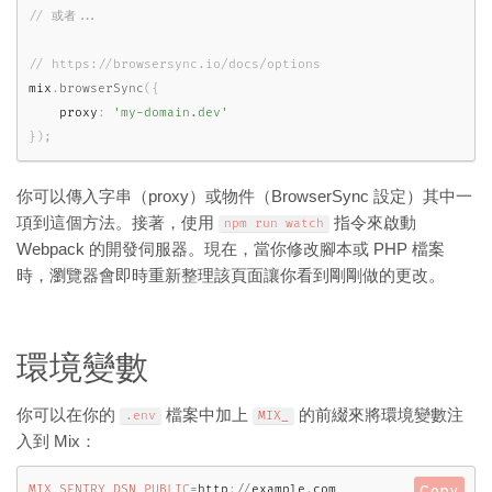
mix
.
browserSync
(
{
    proxy
:
'my-domain.dev'
}
)
;
你可以傳入字串（proxy）或物件（BrowserSync 設定）其中一
項到這個方法。接著，使用
指令來啟動
npm run watch
Webpack 的開發伺服器。現在，當你修改腳本或 PHP 檔案
時，瀏覽器會即時重新整理該頁面讓你看到剛剛做的更改。
環境變數
你可以在你的
檔案中加上
的前綴來將環境變數注
.
env
MIX_
入到 Mix：
MIX_SENTRY_DSN_PUBLIC
=
http
:
/
/
example
.
com
Copy