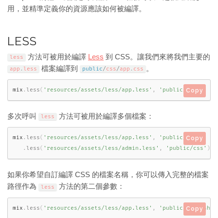
用，並精準定義你的資源應該如何被編譯。
LESS
方法可被用於編譯
Less
到 CSS。讓我們來將我們主要的
less
檔案編譯到
。
app
.
less
public
/
css
/
app
.
css
mix
.
less
(
'resources/assets/less/app.less'
,
'public/css'
)
;
Copy
多次呼叫
方法可被用於編譯多個檔案：
less
mix
.
less
(
'resources/assets/less/app.less'
,
'public/css'
)
Copy
.
less
(
'resources/assets/less/admin.less'
,
'public/css'
)
;
如果你希望自訂編譯 CSS 的檔案名稱，你可以傳入完整的檔案
路徑作為
方法的第二個參數：
less
mix
.
less
(
'resources/assets/less/app.less'
,
'public/styleshee
Copy