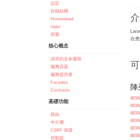
設定
目錄結構
介
Homestead
Valet
La
部署
在應
核心概念
請求的生命週期
可
服務容器
服務提供者
Facades
陣
Contracts
arra
基礎功能
arra
arra
路由
arra
中介層
arra
CSRF 保護
array
控制器