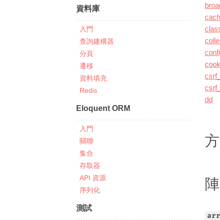
broa
資料庫
cac
入門
clas
colle
查詢建構器
conf
分頁
cook
遷移
csrf_
資料填充
csrf
Redis
dd
Eloquent ORM
入門
方
關聯
集合
存取器
API 資源
陣
序列化
測試
ar