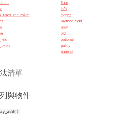
dcast
filled
he
info
s_uses_recursive
logger
ct
method_field
ig
now
ie
old
field
optional
_token
policy
redirect
法清單
列與物件
ray_add
(
)