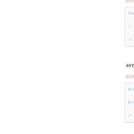
arr
li
//
ar
arr
$a
$f
//