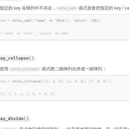
指定的 key 在陣列中不存在，
函式就會把指定的 key / v
array_add
rray
=
array_add
(
[
'name'
=
>
'Desk'
]
,
'price'
,
100
)
;
 ['name' => 'Desk', 'price' => 100]
ray_collapse
(
)
以使用
函式將二維陣列合併成一維陣列：
array_collapse
rray
=
array_collapse
(
[
[
1
,
2
,
3
]
,
[
4
,
5
,
6
]
,
[
7
,
8
,
9
]
]
)
;
 [1, 2, 3, 4, 5, 6, 7, 8, 9]
ray_divide
(
)