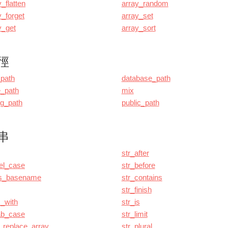
y_flatten
array_random
y_forget
array_set
y_get
array_sort
徑
path
database_path
_path
mix
ig_path
public_path
串
str_after
el_case
str_before
ss_basename
str_contains
str_finish
_with
str_is
ab_case
str_limit
_replace_array
str_plural