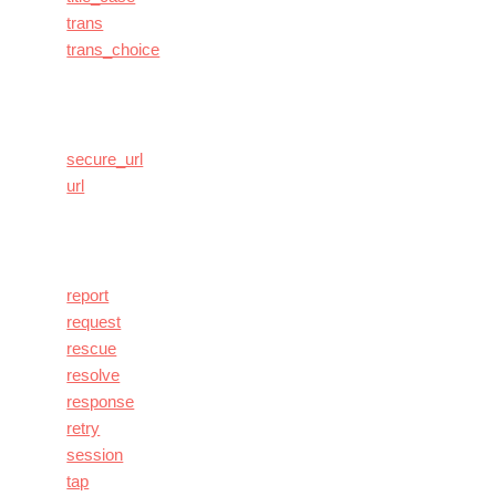
trans
trans_choice
secure_url
url
report
request
rescue
resolve
response
retry
session
tap