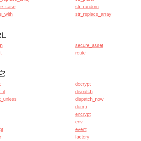
ke_case
str_random
ts_with
str_replace_array
RL
on
secure_asset
t
route
它
t
decrypt
_if
dispatch
t_unless
dispatch_now
dump
encrypt
k
env
pt
event
k
factory