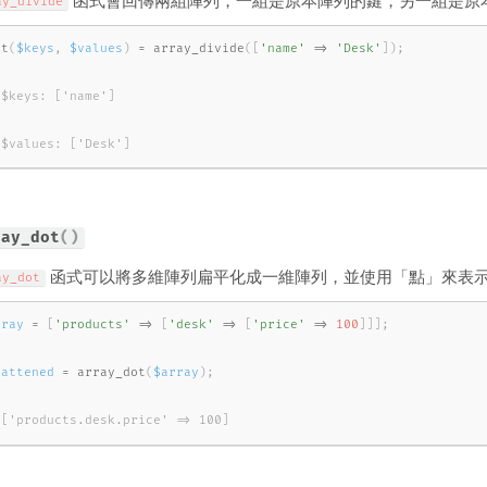
函式會回傳兩組陣列，一組是原本陣列的鍵，另一組是原
ay_divide
st
(
$keys
,
$values
)
=
array_divide
(
[
'name'
=
>
'Desk'
]
)
;
 $values: ['Desk']
ray_dot
(
)
函式可以將多維陣列扁平化成一維陣列，並使用「點」來表
ay_dot
rray
=
[
'products'
=
>
[
'desk'
=
>
[
'price'
=
>
100
]
]
]
;
lattened
=
array_dot
(
$array
)
;
 ['products.desk.price' => 100]