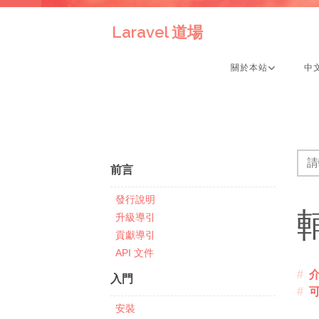
Laravel 道場
關於本站
中
前言
發行說明
升級導引
貢獻導引
API 文件
入門
安裝