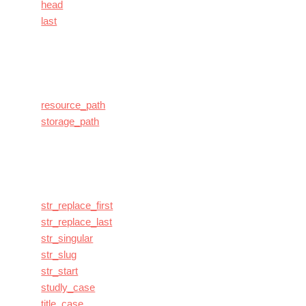
head
last
resource_path
storage_path
str_replace_first
str_replace_last
str_singular
str_slug
str_start
studly_case
title_case