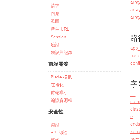
arra
請求
arra
回應
arra
視圖
產生 URL
路
Session
驗證
app_
錯誤與記錄
base
conf
前端開發
Blade 模板
字
在地化
前端導引
__
編譯資源檔
cam
cla
安全性
e
ends
認證
keb
API 認證
preg