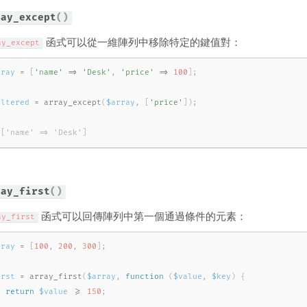
ray_except
(
)
函式可以從一維陣列中移除特定的鍵值對：
ay_except
rray
=
[
'name'
=
>
'Desk'
,
'price'
=
>
100
]
;
iltered
=
array_except
(
$array
,
[
'price'
]
)
;
 ['name' => 'Desk']
ray_first
(
)
函式可以回傳陣列中第一個通過條件的元素：
ay_first
rray
=
[
100
,
200
,
300
]
;
irst
=
array_first
(
$array
,
function
(
$value
,
$key
)
{
return
$value
>=
150
;
;