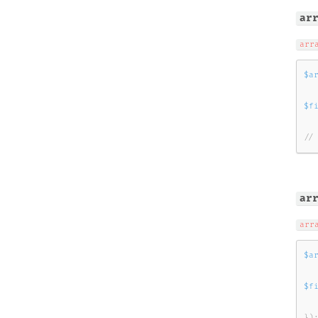
ar
arr
$a
$f
//
ar
arr
$a
$f
}
)