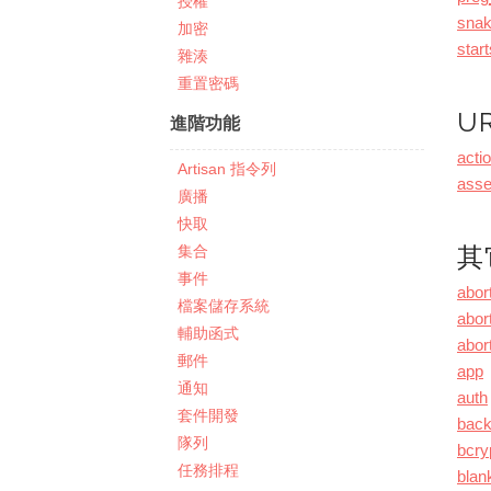
授權
sna
加密
star
雜湊
重置密碼
U
進階功能
acti
Artisan 指令列
asse
廣播
快取
其
集合
事件
abor
檔案儲存系統
abort
輔助函式
abor
郵件
app
通知
auth
套件開發
bac
隊列
bcry
任務排程
blan