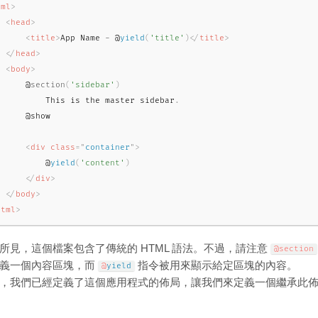
tml
>
<
head
>
<
title
>
App Name 
-
 @
yield
(
'title'
)
</
title
>
</
head
>
<
body
>
      @
section
(
'sidebar'
)
          This is the master sidebar
.
     @show

<
div
class
=
"
container
"
>
          @
yield
(
'content'
)
</
div
>
</
body
>
html
>
所見，這個檔案包含了傳統的 HTML 語法。不過，請注意
@section
義一個內容區塊，而
指令被用來顯示給定區塊的內容。
@
yield
，我們已經定義了這個應用程式的佈局，讓我們來定義一個繼承此