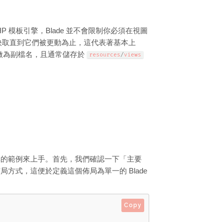
PHP 模板引擎，Blade 並不會限制你必須在視圖
式碼並快取直到它們被更動為止，這代表著基本上
做為副檔名，且通常儲存於
resources
/
views
單的範例來上手。首先，我們確認一下「主要
方式，這便於定義這個佈局為單一的 Blade
Copy