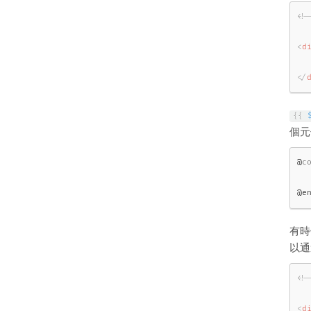
<!
<
d
</
{
{
個元
@
c
@e
有時
以通
<!
<
d