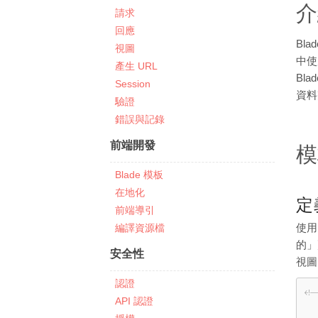
介
請求
回應
Bl
視圖
中使
產生 URL
Bl
Session
資料
驗證
錯誤與記錄
前端開發
模
Blade 模板
在地化
定
前端導引
編譯資源檔
使用
的」
安全性
視圖
認證
<!
API 認證