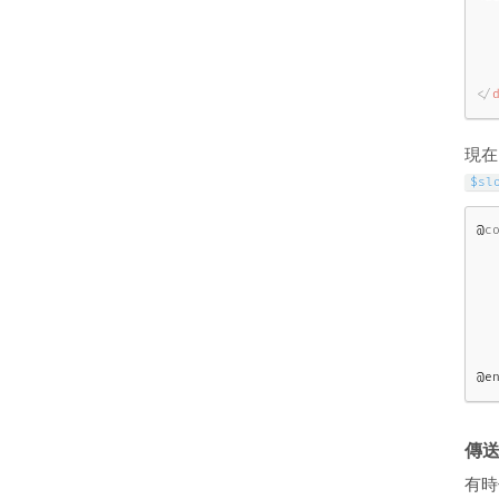
</
現在
$sl
@
c
  
   
   
  
@e
傳
有時