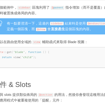
個範例中，
區塊利用了
指令增加（而不是覆蓋）
sidebar
@
parent
時被置換成佈局的內容。
有一點要澄清一下，這邊的
結束時是使用
sidebar
@endsectio
定義一個區塊，而
會
直接產生
這個區塊的內容。
@show
以在路由使用全域的
輔助函式來取得 Blade 視圖：
view
ute
::
get
(
'blade'
,
function
(
)
{
return
view
(
'child'
)
;
;
件 & Slots
與 slots 提供類似佈局的
的用法，然後你會發現這種用法
@section
應用程式中被重複使用的「提醒」元件：