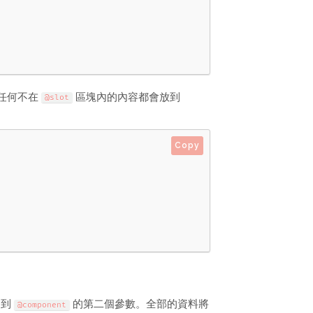
。任何不在
區塊內的內容都會放到
@slot
Copy
列到
的第二個參數。全部的資料將
@component