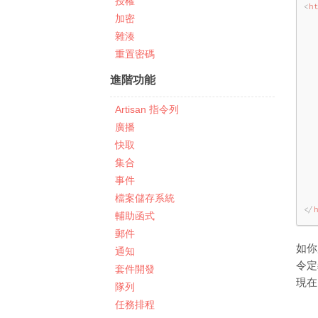
授權
<
h
加密
雜湊
重置密碼
進階功能
  
  
Artisan 指令列
   
廣播
快取
集合
  
事件
檔案儲存系統
</
輔助函式
郵件
如你
通知
令定
套件開發
現在
隊列
任務排程