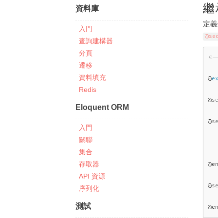
繼
資料庫
定義
入門
@se
查詢建構器
分頁
<!
遷移
資料填充
@
e
Redis
@
s
Eloquent ORM
@
s
入門
  
關聯
集合
存取器
@en
API 資源
@
s
序列化
測試
@e