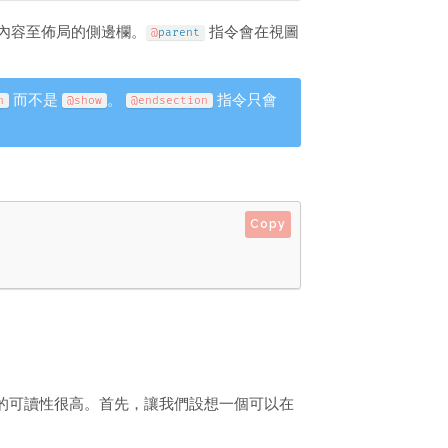
內容至佈局的側邊欄。
指令會在視圖
@
parent
而不是
。
指令只會
n
@show
@endsection
Copy
的可讀性很高。首先，讓我們設想一個可以在