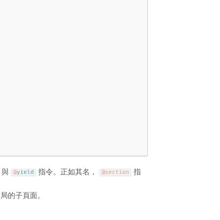
與
指令。正如其名，
指
@
yield
@section
佈局的子頁面。