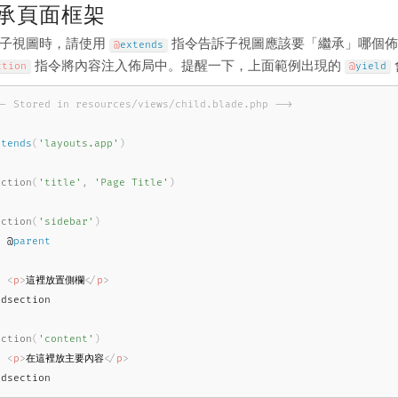
承頁面框架
子視圖時，請使用
指令告訴子視圖應該要「繼承」哪個佈局。
@
extends
指令將內容注入佈局中。提醒一下，上面範例出現的
ction
@
yield
-- Stored in resources/views/child.blade.php -->
xtends
(
'layouts.app'
)
ection
(
'title'
,
'Page Title'
)
ection
(
'sidebar'
)
  @
parent
<
p
>
這裡放置側欄
</
p
>
dsection

ection
(
'content'
)
<
p
>
在這裡放主要內容
</
p
>
ndsection