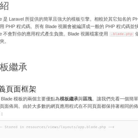
紹
ade 是 Laravel 所提供的簡單且強大的模板引擎。相較於其它知名的 
用 PHP 程式碼。所有 Blade 視圖會被編譯成一般的 PHP 程
ade 不會對你的應用程式產生負擔。Blade 視圖檔案使用
.
blade
.
php
夾。
板繼承
義頁面框架
 Blade 模板的兩個主要優點為
模板繼承
與
區塊
。讓我們先看一個簡
頁面佈局。由於大多數的網頁應用程式在不同頁面都保持著相同的佈局
：
-- Stored in resources/views/layouts/app.blade.php -->