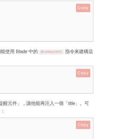
Copy
用 Blade 中的
指令來建構這
@component
Copy
提醒元件」，讓他能再注入一個「title」。可
：
Copy