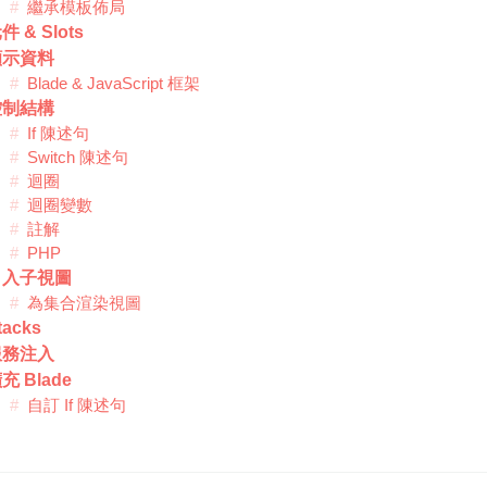
繼承模板佈局
件 & Slots
顯示資料
Blade & JavaScript 框架
控制結構
If 陳述句
Switch 陳述句
迴圈
迴圈變數
註解
PHP
引入子視圖
為集合渲染視圖
tacks
服務注入
充 Blade
自訂 If 陳述句