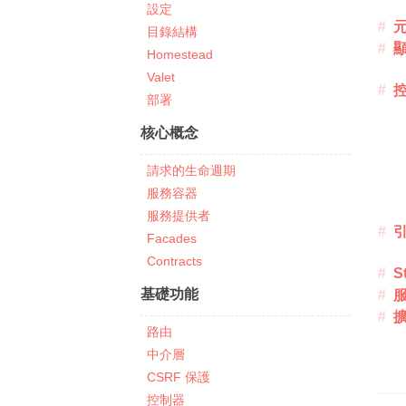
設定
元
目錄結構
Homestead
Valet
部署
核心概念
請求的生命週期
服務容器
服務提供者
Facades
Contracts
S
基礎功能
擴
路由
中介層
CSRF 保護
控制器