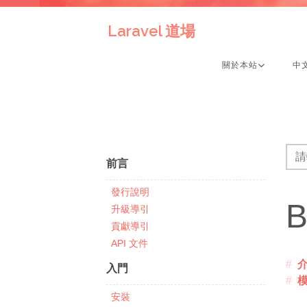
Laravel 道場
關於本站
中
前言
發行說明
B
升級導引
貢獻導引
API 文件
入門
安裝