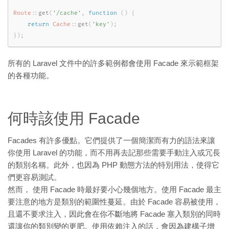
Route
::
get
(
'/cache'
,
function
(
)
{
return
Cache
::
get
(
'key'
)
;
}
)
;
所有的 Laravel 文件中的許多範例都會使用 Facade 來示範框架
的各種功能。
何時該使用 Facade
Facades 有許多優點。它們提供了一個簡潔而有力的語法來讓
你使用 Laravel 的功能，而不用再去記那些需要手動注入或冗長
的類別名稱。此外，也因為 PHP 動態方法的特別用法，使得它
們更容易測試。
然而， 使用 Facade 時最好要小心幾個地方。使用 Facade 最主
要注意的地方是類別的範圍性蔓延。由於 Facade 容易被使用，
且還不要求注入，因此會在你不斷地將 Facade 塞入類別的同時
還讓你的類別變的更肥。使用依賴注入的話，會因為建構子增