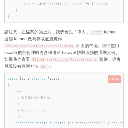
return
view
(
'profile'
,
[
'user'
=
>
$user
]
)
;
}
}
請注意，在檔案的的上方，我們會先「導入」
facade。
Cache
這個 facade 做為存取底層實作
介面的代理。我們使用
Illuminate\
Contracts
\
Cache
\
Factory
facade 的任何呼叫將會傳送給 Laravel 快取服務的底層實例。
如果我們查看
類別，你會
Illuminate\
Support
\
Facades
\
Cache
發現沒有靜態方法
：
get
class
Cache
extends
Facade
Copy
{
/**

     * 取得元件的註冊名稱。

     *

     * @return string

     */
protected
static
function
getFacadeAccessor
(
)
{
return
'