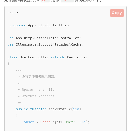
<?php
Copy
namespace
App
\
Http
\
Controllers
;
use
App
\
Http
\
Controllers
\
Controller
;
use
Illuminate
\
Support
\
Facades
\
Cache
;
class
UserController
extends
Controller
{
/**

     * 為特定使用者顯示個資。

     *

     * @param  int  $id

     * @return Response

     */
public
function
showProfile
(
$id
)
{
$user
=
Cache
::
get
(
'user:'
.
$id
)
;