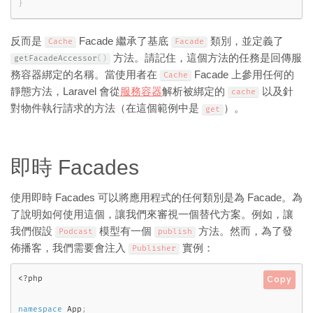
}
反而是
Facade 繼承了基底
類別，並定義了
Cache
Facade
方法。請記住，這個方法的任務是回傳服
getFacadeAccessor
(
)
務容器綁定的名稱。當使用者在
Facade 上參用任何的
Cache
靜態方法，Laravel 會從
服務容器
解析被綁定的
以及針
cache
對物件執行請求的方法（在這個範例中是
）。
get
即時 Facades
使用即時 Facades 可以將應用程式的任何類別是為 Facade。為
了說明如何使用這個，讓我們來審視一個替代方案。例如，讓
我們假設
模型有一個
方法。然而，為了發
Podcast
publish
佈播客，我們需要會注入
實例：
Publisher
<?php
Copy
namespace
App
;