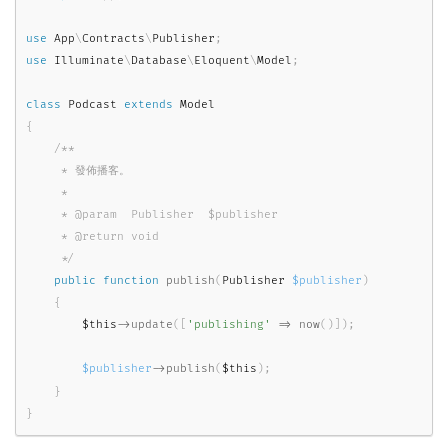
use
App
\
Contracts
\
Publisher
;
use
Illuminate
\
Database
\
Eloquent
\
Model
;
class
Podcast
extends
Model
{
/**

     * 發佈播客。

     *

     * @param  Publisher  $publisher

     * @return void

     */
public
function
publish
(
Publisher 
$publisher
)
{
$this
-
>
update
(
[
'publishing'
=
>
now
(
)
]
)
;
$publisher
-
>
publish
(
$this
)
;
}
}