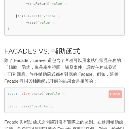
-
>
andReturn
(
'value'
)
;
$this
-
>
visit
(
'/cache'
)
-
>
see
(
'value'
)
;
}
FACADES VS. 輔助函式
除了 Facade，Laravel 還包含了各種可以用來執行常見任務的
「輔助」函式，像是產生視圖、觸發事件、調度任務或發送
HTTP 回應。許多輔助函式都有對應的 Facade。例如，這個
Facade 呼叫與輔助函式呼叫的結果會是相等的：
return
View
::
make
(
'profile'
)
;
Copy
return
view
(
'profile'
)
;
Facade 與輔助函式之間絕對沒有實際上的區別。在使用輔助函