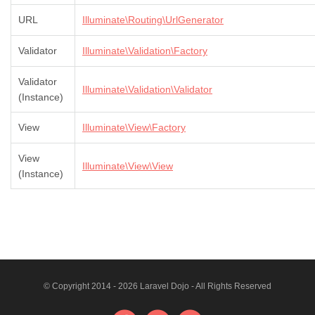
URL
Illuminate\Routing\UrlGenerator
Validator
Illuminate\Validation\Factory
Validator
Illuminate\Validation\Validator
(Instance)
View
Illuminate\View\Factory
View
Illuminate\View\View
(Instance)
© Copyright 2014 - 2026 Laravel Dojo - All Rights Reserved