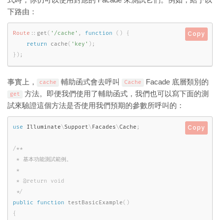
式時，你仍可以使用對應的 Facade 來測試它們。例如，給予以
下路由：
Route
::
get
(
'/cache'
,
function
(
)
{
Copy
return
cache
(
'key'
)
;
}
)
;
事實上，
輔助函式會去呼叫
Facade 底層類別的
cache
Cache
方法。即便我們使用了輔助函式，我們也可以寫下面的測
get
試來驗證這個方法是否使用我們預期的參數所呼叫的：
use
Illuminate
\
Support
\
Facades
\
Cache
;
Copy
/**

 * 基本功能測試範例。

 *

 * @return void

 */
public
function
testBasicExample
(
)
{