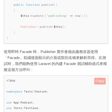
public
function
publish
(
)
{
$this
-
>
update
(
[
'publishing'
=
>
now
(
)
]
)
;
Publisher
::
publish
(
$this
)
;
}
}
使用即時 Facade 時，Publisher 實作會藉由服務容器使用
「Facade」前綴後面顯示的介面或類別名稱來解析而得。在測
試時，我們能夠使用 Laravel 的內建 Facade 測試輔助函式來模
擬這個方法呼叫：
<?php
Copy
namespace
Tests
\
Feature
;
use
App
\
Podcast
;
use
Tests
\
TestCase
;