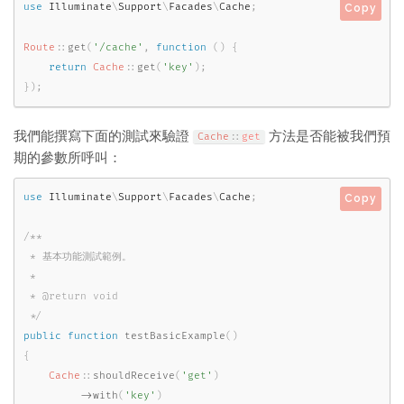
use
Illuminate
\
Support
\
Facades
\
Cache
;
Copy
Route
::
get
(
'/cache'
,
function
(
)
{
return
Cache
::
get
(
'key'
)
;
}
)
;
我們能撰寫下面的測試來驗證
方法是否能被我們預
Cache
::
get
期的參數所呼叫：
use
Illuminate
\
Support
\
Facades
\
Cache
;
Copy
/**

 * 基本功能測試範例。

 *

 * @return void

 */
public
function
testBasicExample
(
)
{
Cache
::
shouldReceive
(
'get'
)
-
>
with
(
'key'
)