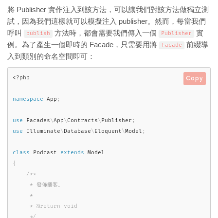
將 Publisher 實作注入到該方法，可以讓我們對該方法做獨立測
試，因為我們這樣就可以模擬注入 publisher。然而，每當我們
呼叫
方法時，都會需要我們傳入一個
實
publish
Publisher
例。為了產生一個即時的 Facade，只需要用將
前綴導
Facade
入到類別的命名空間即可：
<?php
Copy
namespace
App
;
use
Facades
\
App
\
Contracts
\
Publisher
;
use
Illuminate
\
Database
\
Eloquent
\
Model
;
class
Podcast
extends
Model
{
/**

     * 發佈播客。

     *

     * @return void

     */