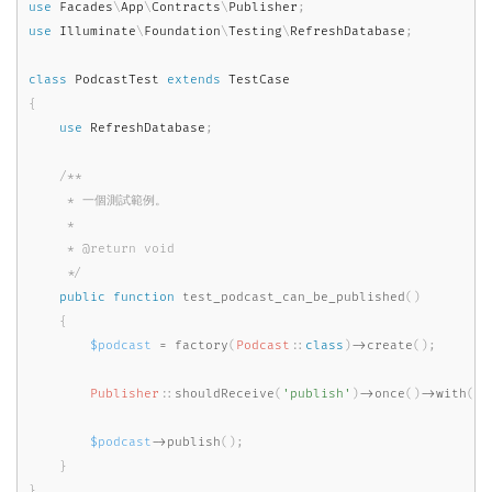
use
Facades
\
App
\
Contracts
\
Publisher
;
use
Illuminate
\
Foundation
\
Testing
\
RefreshDatabase
;
class
PodcastTest
extends
TestCase
{
use
RefreshDatabase
;
/**

     * 一個測試範例。

     *

     * @return void

     */
public
function
test_podcast_can_be_published
(
)
{
$podcast
=
factory
(
Podcast
::
class
)
-
>
create
(
)
;
Publisher
::
shouldReceive
(
'publish'
)
-
>
once
(
)
-
>
with
(
$p
$podcast
-
>
publish
(
)
;
}
}