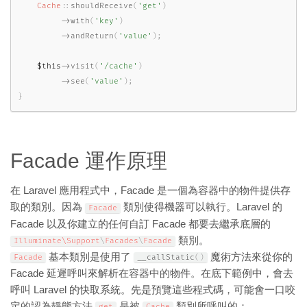
Cache
::
shouldReceive
(
'get'
)
-
>
with
(
'key'
)
-
>
andReturn
(
'value'
)
;
$this
-
>
visit
(
'/cache'
)
-
>
see
(
'value'
)
;
}
Facade 運作原理
在 Laravel 應用程式中，Facade 是一個為容器中的物件提供存
取的類別。因為
類別使得機器可以執行。Laravel 的
Facade
Facade 以及你建立的任何自訂 Facade 都要去繼承底層的
類別。
Illuminate\
Support
\
Facades
\
Facade
基本類別是使用了
魔術方法來從你的
Facade
__callStatic
(
)
Facade 延遲呼叫來解析在容器中的物件。在底下範例中，會去
呼叫 Laravel 的快取系統。先是預覽這些程式碼，可能會一口咬
定的認為靜態方法
是被
類別所呼叫的：
get
Cache