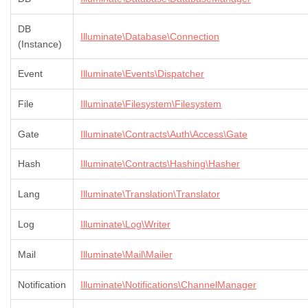
DB
Illuminate\Database\Connection
(Instance)
Event
Illuminate\Events\Dispatcher
File
Illuminate\Filesystem\Filesystem
Gate
Illuminate\Contracts\Auth\Access\Gate
Hash
Illuminate\Contracts\Hashing\Hasher
Lang
Illuminate\Translation\Translator
Log
Illuminate\Log\Writer
Mail
Illuminate\Mail\Mailer
Notification
Illuminate\Notifications\ChannelManager