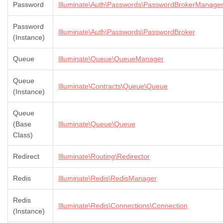
Password
Illuminate\Auth\Passwords\PasswordBrokerManage
Password
Illuminate\Auth\Passwords\PasswordBroker
(Instance)
Queue
Illuminate\Queue\QueueManager
Queue
Illuminate\Contracts\Queue\Queue
(Instance)
Queue
(Base
Illuminate\Queue\Queue
Class)
Redirect
Illuminate\Routing\Redirector
Redis
Illuminate\Redis\RedisManager
Redis
Illuminate\Redis\Connections\Connection
(Instance)