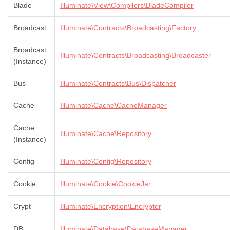
Blade
Illuminate\View\Compilers\BladeCompiler
Broadcast
Illuminate\Contracts\Broadcasting\Factory
Broadcast
Illuminate\Contracts\Broadcasting\Broadcaster
(Instance)
Bus
Illuminate\Contracts\Bus\Dispatcher
Cache
Illuminate\Cache\CacheManager
Cache
Illuminate\Cache\Repository
(Instance)
Config
Illuminate\Config\Repository
Cookie
Illuminate\Cookie\CookieJar
Crypt
Illuminate\Encryption\Encrypter
DB
Illuminate\Database\DatabaseManager