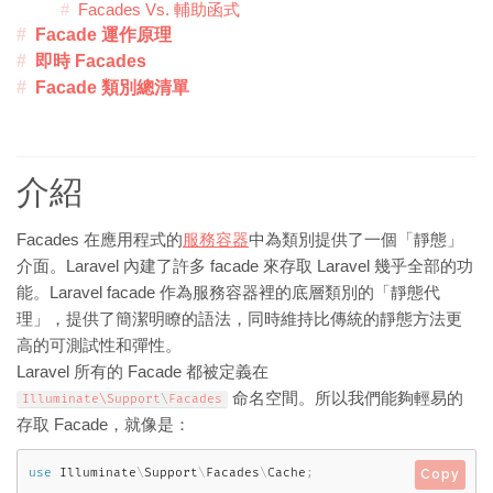
Facades Vs. 輔助函式
Facade 運作原理
即時 Facades
Facade 類別總清單
介紹
Facades 在應用程式的
服務容器
中為類別提供了一個「靜態」
介面。Laravel 內建了許多 facade 來存取 Laravel 幾乎全部的功
能。Laravel facade 作為服務容器裡的底層類別的「靜態代
理」，提供了簡潔明瞭的語法，同時維持比傳統的靜態方法更
高的可測試性和彈性。
Laravel 所有的 Facade 都被定義在
命名空間。所以我們能夠輕易的
Illuminate\
Support
\
Facades
存取 Facade，就像是：
use
Illuminate
\
Support
\
Facades
\
Cache
;
Copy