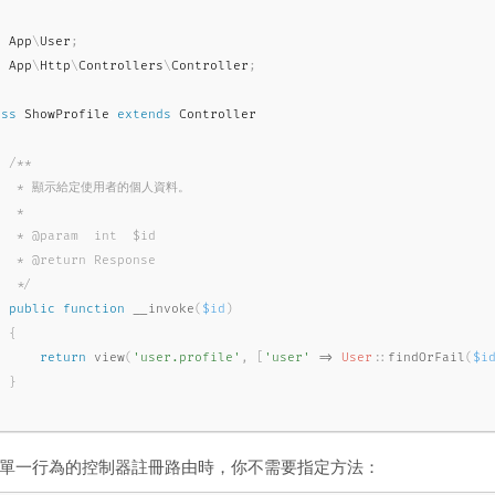
e
App
\
User
;
e
App
\
Http
\
Controllers
\
Controller
;
ass
ShowProfile
extends
Controller
/**

   * 顯示給定使用者的個人資料。

  *

   * @param  int  $id

   * @return Response

   */
public
function
__invoke
(
$id
)
{
return
view
(
'user.profile'
,
[
'user'
=
>
User
::
findOrFail
(
$i
}
單一行為的控制器註冊路由時，你不需要指定方法：