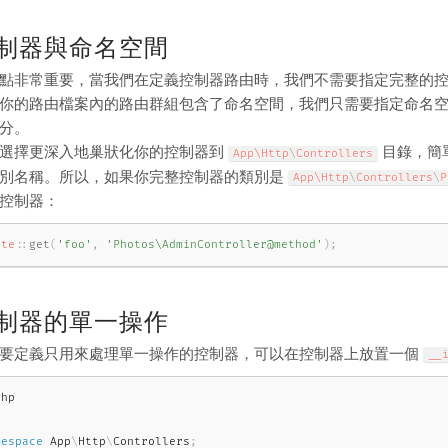
制器與命名空間
點非常重要，當我們在定義控制器路由時，我們不需要指定完整的
你的路由檔案內的路由群組包含了命名空間，我們只需要指定命名
分。
選擇更深入地巢狀化你的控制器到
目錄，簡
App\
Http
\
Controllers
別名稱。所以，如果你完整控制器的類別是
App\
Http
\
Controllers
\
P
控制器：
ute
::
get
(
'foo'
,
'Photos\AdminController@method'
)
;
制器的單一操作
要定義只用來處理單一操作的控制器，可以在控制器上放置一個
__
php
mespace
App
\
Http
\
Controllers
;