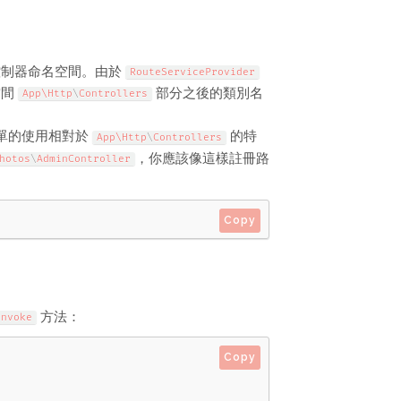
控制器命名空間。由於
RouteServiceProvider
空間
部分之後的類別名
App\
Http
\
Controllers
單的使用相對於
的特
App\
Http
\
Controllers
，你應該像這樣註冊路
hotos
\
AdminController
Copy
方法：
invoke
Copy