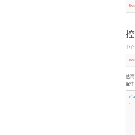
Ro
控
中介
Ro
然而
配中
cl
{
  
   
   