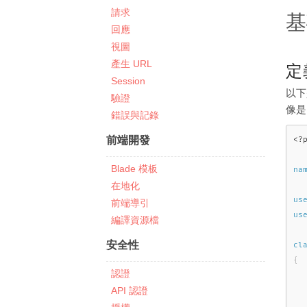
請求
基
回應
視圖
產生 URL
定
Session
以下
驗證
像
錯誤與記錄
前端開發
<?
Blade 模板
na
在地化
us
前端導引
us
編譯資源檔
安全性
cl
{
認證
API 認證
  
   