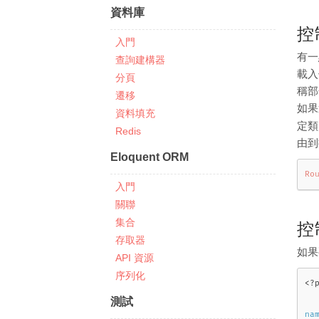
資料庫
控
入門
有一
查詢建構器
載入
分頁
稱部
遷移
如果
資料填充
定類
Redis
由到
Eloquent ORM
Ro
入門
關聯
集合
控
存取器
如果
API 資源
序列化
<?
測試
na