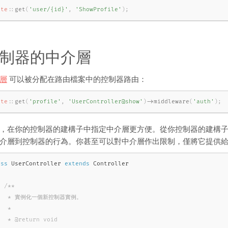
ute
::
get
(
'user/{id}'
,
'ShowProfile'
)
;
制器的中介層
層
可以被分配在路由檔案中的控制器路由：
ute
::
get
(
'profile'
,
'UserController@show'
)
-
>
middleware
(
'auth'
)
;
，在你的控制器的建構子中指定中介層更方便。從你控制器的建構
介層到控制器的行為。你甚至可以對中介層作出限制，僅將它提供
ass
UserController
extends
Controller
/**

   * 實例化一個新控制器實例。

  *

  * @return void
