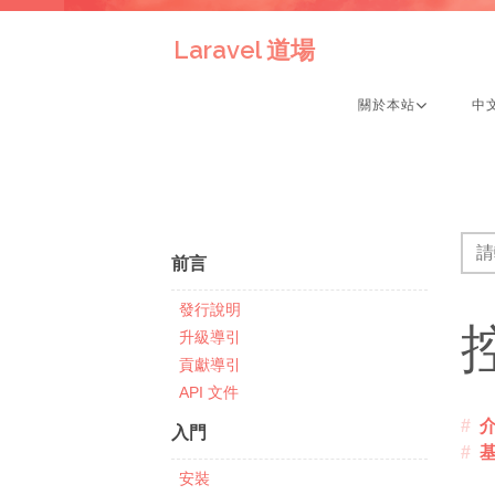
Laravel 道場
關於本站
中
前言
發行說明
升級導引
貢獻導引
API 文件
入門
安裝