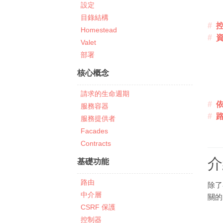
設定
目錄結構
Homestead
Valet
部署
核心概念
請求的生命週期
服務容器
服務提供者
Facades
Contracts
介
基礎功能
路由
除
中介層
關的
CSRF 保護
控制器