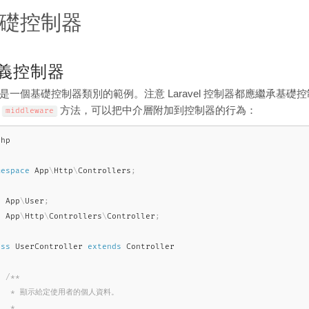
礎控制器
義控制器
是一個基礎控制器類別的範例。注意 Laravel 控制器都應繼承基
是
方法，可以把中介層附加到控制器的行為：
middleware
php
mespace
App
\
Http
\
Controllers
;
e
App
\
User
;
e
App
\
Http
\
Controllers
\
Controller
;
ass
UserController
extends
Controller
/**

   * 顯示給定使用者的個人資料。

  *
