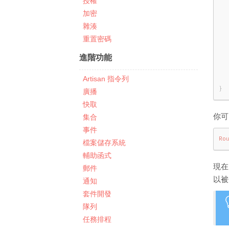
授權
  
加密
  
雜湊
  
重置密碼
進階功能
Artisan 指令列
}
廣播
快取
你可
集合
事件
Ro
檔案儲存系統
輔助函式
現在
郵件
以被
通知
套件開發
隊列
任務排程