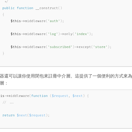
   */
public
function
__construct
(
)
{
$this
-
>
middleware
(
'auth'
)
;
$this
-
>
middleware
(
'log'
)
-
>
only
(
'index'
)
;
$this
-
>
middleware
(
'subscribed'
)
-
>
except
(
'store'
)
;
}
器還可以讓你使用閉包來註冊中介層。這提供了一個便利的方式來
層：
his
-
>
middleware
(
function
(
$request
,
$next
)
{
return
$next
(
$request
)
;
;