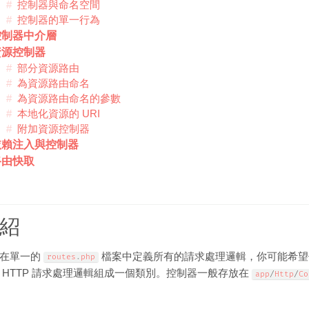
控制器與命名空間
控制器的單一行為
控制器中介層
資源控制器
部分資源路由
為資源路由命名
為資源路由命名的參數
本地化資源的 URI
附加資源控制器
依賴注入與控制器
路由快取
紹
了在單一的
檔案中定義所有的請求處理邏輯，你可能希望
routes
.
php
 HTTP 請求處理邏輯組成一個類別。控制器一般存放在
app
/
Http
/
Co