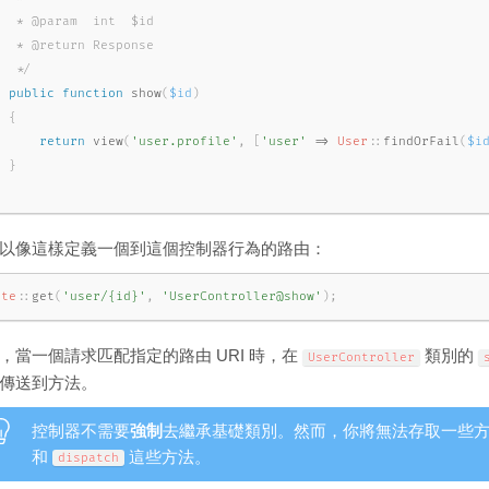
   * @param  int  $id

   * @return Response

   */
public
function
show
(
$id
)
{
return
view
(
'user.profile'
,
[
'user'
=
>
User
::
findOrFail
(
$i
}
以像這樣定義一個到這個控制器行為的路由：
ute
::
get
(
'user/{id}'
,
'UserController@show'
)
;
，當一個請求匹配指定的路由 URI 時，在
類別的
UserController
傳送到方法。
控制器不需要
強制
去繼承基礎類別。然而，你將無法存取一些
和
這些方法。
dispatch