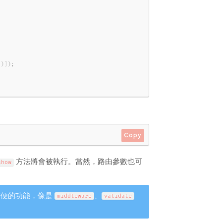
d
)
]
)
;
Copy
方法將會被執行。當然，路由參數也可
show
方便的功能，像是
、
middleware
validate