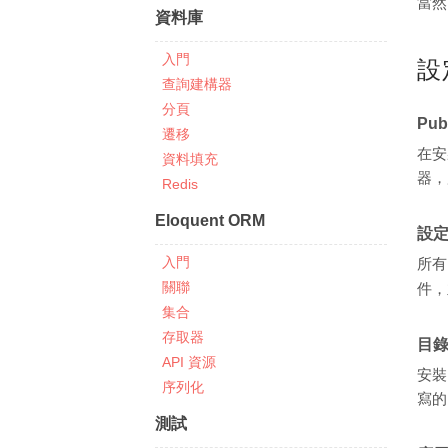
當然
資料庫
入門
設
查詢建構器
分頁
Pub
遷移
在安
資料填充
器，
Redis
Eloquent ORM
設
入門
所有
關聯
件，
集合
存取器
目
API 資源
安裝
序列化
寫的
測試