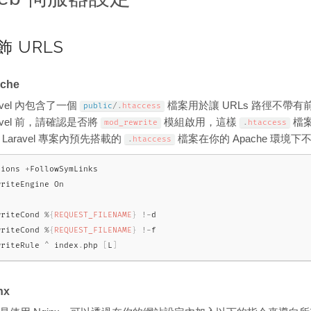
飾 URLS
che
ravel 內包含了一個
檔案用於讓 URLs 路徑不帶
public
/
.
htaccess
ravel 前，請確認是否將
模組啟用，這樣
檔
mod_rewrite
.
htaccess
 Laravel 專案內預先搭載的
檔案在你的 Apache 環
.
htaccess
tions 
+
FollowSymLinks

riteEngine On

writeCond 
%
{
REQUEST_FILENAME
}
!
-
d

writeCond 
%
{
REQUEST_FILENAME
}
!
-
f

writeRule 
^
 index
.
php 
[
L
]
nx