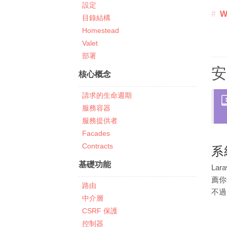
設定
W
目錄結構
Homestead
Valet
部署
安
核心概念
請求的生命週期
服務容器
服務提供者
Facades
Contracts
系
基礎功能
La
薦你
路由
不過
中介層
CSRF 保護
控制器