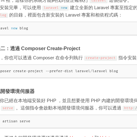
ATH 裡，這樣你的系統才能夠找到並正確執行
這個指令。
laravel
安裝完畢，可以使用
建立全新的 Laravel 專案至指
laravel 
new
的目錄，裡面包含新安裝的 Laravel 專案和相依程式碼：
log
ravel 
new
blog
：透過 Composer Create-Project
，你也可以透過 Composer 在命令列執行
指令安裝 L
create
-
project
mposer create
-
project 
--
prefer
-
dist laravel
/
laravel blog
地開發環境伺服器
你已經在本地端安裝好 PHP ，並且想要使用 PHP 內建的開發環境伺
令
。這個指令會啟動本地開發環境伺服器，你可以透過
serve
http
:
/
p artisan serve