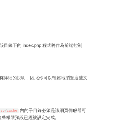
該目錄下的 index.php 程式將作為前端控制
有詳細的說明，因此你可以輕鬆地瀏覽這些文
內的子目錄必須是讓網頁伺服器可
rap
/
cache
這些權限預設已經被設定完成。