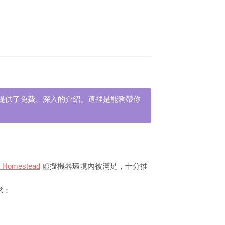
新手，提供了免費、深入的介紹。這裡是能夠帶你
l Homestead
虛擬機器環境內被滿足，十分推
求：