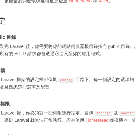
，更健全的開發環境選項還是透過
Homestead
和
Valet
。
定
lic 目錄
裝完 Laravel 後，你需要將你的網站伺服器根目錄指向 public 目錄。
所有的 HTTP 請求都會透過它進入至你的應用程式。
定檔
 Laravel 框架的設定檔都位於
目錄下。每一個設定的選項均
config
並且熟悉這些選項及配置。
錄權限
 Laravel 後，你必須對一些權限進行設定。目錄
及
storage
bootst
，否則 Laravel 就無法正常執行。若是使用
Homestead
虛擬機器，