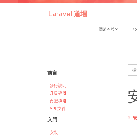
Laravel 道場
關於本站
中
前言
發行說明
升級導引
貢獻導引
API 文件
入門
安裝