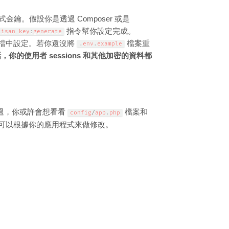
金鑰。假設你是透過 Composer 或是
指令幫你設定完成。
tisan key
:
generate
檔中設定。若你還沒將
檔案重
.
env
.
example
的使用者 sessions 和其他加密的資料都
不過，你或許會想看看
檔案和
config
/
app
.
php
可以根據你的應用程式來做修改。