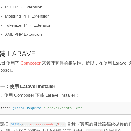
PDO PHP Extension
Mbstring PHP Extension
Tokenizer PHP Extension
XML PHP Extension
裝 LARAVEL
avel 使用了
Composer
來管理套件的相依性。所以，在使用 Larave
poser。
：使用 Laravel Installer
使用 Composer 下載 Laravel installer：
mposer 
global
require
"laravel/installer"
確定把
目錄（實際的目錄路徑依據你的作
$HOME
/
.
composer
/
vendor
/
bin