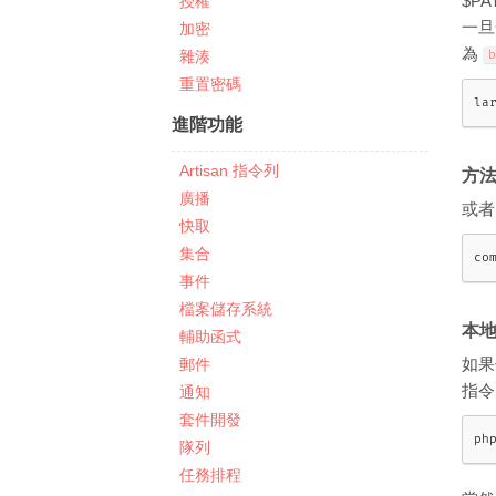
$P
授權
一旦
加密
為
雜湊
b
重置密碼
la
進階功能
Artisan 指令列
方法二
廣播
或者
快取
集合
co
事件
檔案儲存系統
本
輔助函式
郵件
如果
指
通知
套件開發
ph
隊列
任務排程