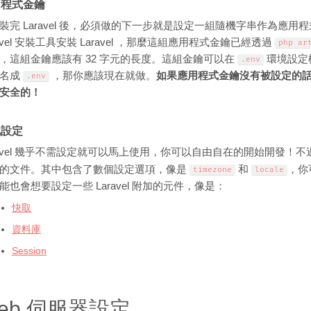
用程式金鑰
裝完 Laravel 後，必須做的下一步就是設定一組隨機字串作為應用程式
ravel 安裝工具安裝 Laravel ，那麼這組應用程式金鑰已經透過
php ar
，這組金鑰應該有 32 字元的長度。這組金鑰可以在
環境設定
.
env
命名成
，那你應該現在就做。
如果應用程式金鑰沒有被設定的話，你
.
env
安全的！
他設定
ravel 幾乎不需設定就可以馬上使用，你可以自由自在的開始開發！
的文件。其中包含了數個設定選項，像是
和
，你
timezone
locale
能也會想要設定一些 Laravel 附加的元件，像是：
快取
資料庫
Session
eb 伺服器設定