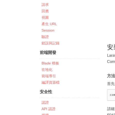
請求
回應
視圖
產生 URL
Session
驗證
錯誤與記錄
安
前端開發
Lar
Com
Blade 模板
在地化
方法一
前端導引
編譯資源檔
首先，
安全性
co
認證
API 認證
請