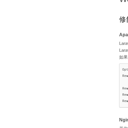
修
Apa
La
La
如果
Op
Rew
Re
Re
Re
Ngi