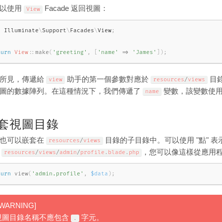
可以使用
Facade 返回視圖：
View
e
Illuminate
\
Support
\
Facades
\
View
;
turn
View
::
make
(
'greeting'
,
[
'name'
=
>
'James'
]
)
;
所見，傳遞給
助手的第一個參數對應於
目
view
resources
/
views
圖的數據陣列。在這種情況下，我們傳遞了
變數，該變數使
name
套視圖目錄
也可以嵌套在
目錄的子目錄中。可以使用 "點" 
resources
/
views
在
，您可以像這樣從應用程
resources
/
views
/
admin
/
profile
.
blade
.
php
turn
view
(
'admin.profile'
,
$data
)
;
!WARNING]
視圖目錄名稱不應包含
字元。
.