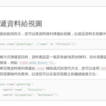
遞資料給視圖
面的範例所示，您可以將資料陣列傳遞給視圖，以使該資料在視圖
turn
view
(
'greetings'
,
[
'name'
=
>
'Victoria'
]
)
;
種方式傳遞資訊時，資料應該是一個具有鍵/值對的陣列。在向視圖
每個值，例如
。
<?php
echo
$name
;
?>
將完整資料陣列傳遞給
輔助函式的替代方法，您可以使用
view
wi
回視圖物件的實例，以便您可以在返回視圖之前繼續鏈接方法：
turn
view
(
'greeting'
)
-
>
with
(
'name'
,
'Victoria'
)
-
>
with
(
'occupation'
,
'Astronaut'
)
;