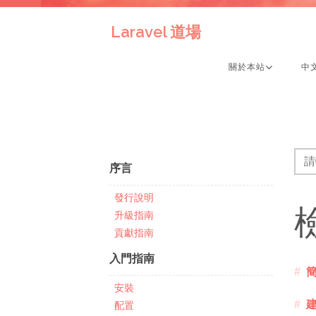
Laravel 道場
關於本站
中
序言
發行說明
升級指南
貢獻指南
入門指南
安裝
配置