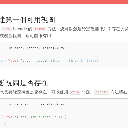
建第一個可用視圖
用
Facade 的
方法，您可以創建給定視圖陣列中存在的
View
first
或覆蓋視圖，這可能很有用：
e
Illuminate
\
Support
\
Facades
\
View
;
turn
View
::
first
(
[
'custom.admin'
,
'admin'
]
,
$data
)
;
斷視圖是否存在
您需要確定視圖是否存在，可以使用
門面。
方法將在
View
exists
e
Illuminate
\
Support
\
Facades
\
View
;
(
View
::
exists
(
'admin.profile'
)
)
{