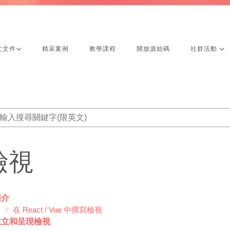
文文件
精采案例
教學課程
開放源始碼
社群活動
檢視
簡介
在 React / Vue 中撰寫檢視
建立和呈現檢視