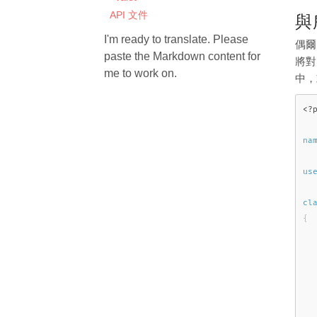
API 文件
與
I'm ready to translate. Please
偶爾
paste the Markdown content for
將
me to work on.
中，
<?
na
us
cl
{
  
  