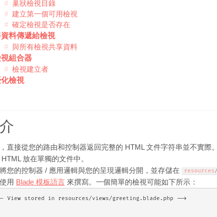
巢狀檢視目錄
建立第一個可用檢視
確定檢視是否存在
將資料傳遞給檢視
與所有檢視共享資料
檢視組合器
檢視建立者
優化檢視
介
，直接從您的路由和控制器返回完整的 HTML 文件字符串並不實
 HTML 放在單獨的文件中。
將您的控制器 / 應用邏輯與您的呈現邏輯分開，並存儲在
resources
常使用
Blade 模板語言
來撰寫。一個簡單的檢視可能如下所示：
-- View stored in resources/views/greeting.blade.php -->
