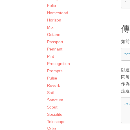
}
Folio
Homestead
Horizon
傳
Mix
Octane
如前
Passport
Pennant
re
Pint
Precognition
以這
Prompts
問
Pulse
作為
Reverb
法返
Sail
Sanctum
re
Scout
Socialite
Telescope
Valet