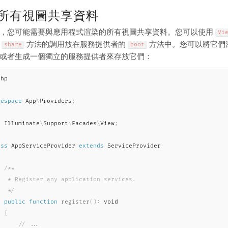
所有視圖共享資料
，您可能需要與應用程式渲染的所有視圖共享資料。您可以使用
Vi
對
方法的調用放在服務提供者的
方法中。您可以將它們
share
boot
或者生成一個獨立的服務提供者來存放它們：
php
mespace
App
\
Providers
;
e
Illuminate
\
Support
\
Facades
\
View
;
ass
AppServiceProvider
extends
ServiceProvider
/**

   * Register any application services.

   */
public
function
register
(
)
:
 void

{