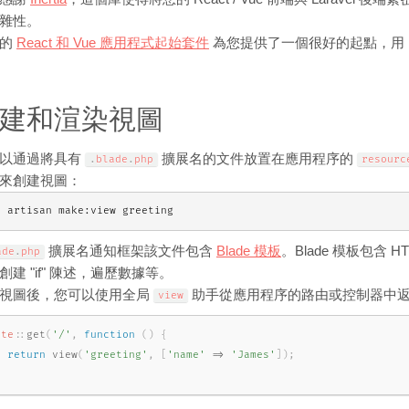
雜性。
們的
React 和 Vue 應用程式起始套件
為您提供了一個很好的起點，用 Iner
建和渲染視圖
以通過將具有
擴展名的文件放置在應用程序的
.
blade
.
php
resourc
來創建視圖：
p artisan make:view greeting
擴展名通知框架該文件包含
Blade 模板
。Blade 模板包含 
ade
.
php
創建 "if" 陳述，遍歷數據等。
視圖後，您可以使用全局
助手從應用程序的路由或控制器中
view
ute
::
get
(
'/'
,
function
(
)
{
return
view
(
'greeting'
,
[
'name'
=
>
'James'
]
)
;
;