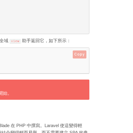
用全域
助手返回它，如下所示：
view
Copy
開始。
e 在 PHP 中撰寫。Laravel 使這變得輕
 後端緊密結合變得輕而易舉，而不需要建立 SPA 的典