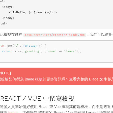
ml>

 <body>

     <h1>Hello, {{ $name }}</h1>

 </body>

html>
此檢視存儲在
，我們可以使
resources
/
views
/
greeting
.
blade
.
php
ute
::
get
(
'/'
,
function
(
)
{
return
view
(
'greeting'
,
[
'name'
=
>
'James'
]
)
;
;
!NOTE]
想瞭解如何撰寫 Blade 模板的更多資訊嗎？查看完整的
Blade 文件
以
 REACT / VUE 中撰寫檢視
開發人員開始偏好使用 React 或 Vue 撰寫其前端模板，而不是透過 Blad
，感謝
Inertia
，這個庫使得將您的 React / Vue 前端與 Laravel