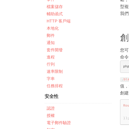
型複
檔案儲存
我
輔助函式
HTTP 客戶端
本地化
創
郵件
通知
套件開發
您可
命令
進程
佇列
ph
速率限制
字串
.
bl
任務排程
值，
創建
安全性
Ro
認證
授權
}
)
電子郵件驗證