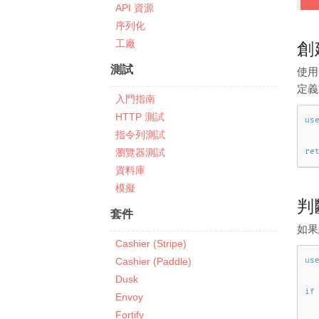
API 資源
序列化
工廠
創
測試
使
定義
入門指南
HTTP 測試
us
指令列測試
re
瀏覽器測試
資料庫
模擬
判
套件
如果
Cashier (Stripe)
us
Cashier (Paddle)
Dusk
if
Envoy
Fortify