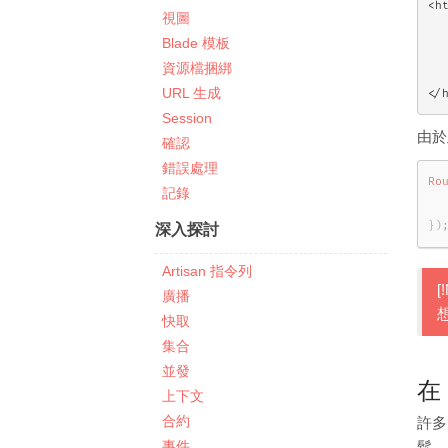
<ht
視圖
   
Blade 模板
   
資源檔捆綁
   
URL 生成
</
Session
由於
確認
錯誤處理
Ro
記錄
}
)
深入探討
Artisan 指令列
[
廣播
快取
集合
並發
在
上下文
合約
許多
事件
鬆