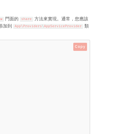
門面的
方法來實現。通常，您應該
ew
share
添加到
類
App\
Providers
\
AppServiceProvider
Copy