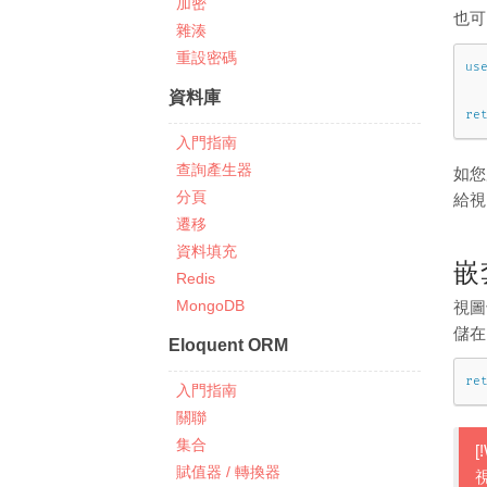
加密
也
雜湊
重設密碼
us
資料庫
re
入門指南
查詢產生器
如您
分頁
給視
遷移
資料填充
嵌
Redis
MongoDB
視圖
儲
Eloquent ORM
re
入門指南
關聯
集合
[
賦值器 / 轉換器