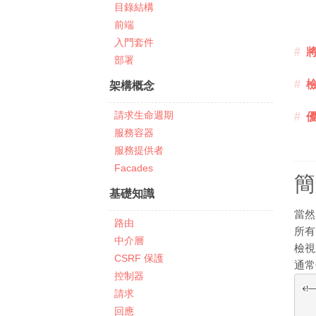
目錄結構
前端
入門套件
部署
架構概念
請求生命週期
服務容器
服務提供者
Facades
簡
基礎知識
當然
路由
所有
中介層
檢視
CSRF 保護
通
控制器
<!
請求
回應