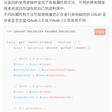
法返回的使用者物件提供了各種屬性和方法，可用於將有關使
用者的資訊存儲在您自己的資料庫中。
不同的屬性和方法可能會根據您正在進行身份驗證的 OAuth 提
供者是否支援 OAuth 1.0 或 OAuth 2.0 而有所不同：
use
Laravel
\
Socialite
\
Facades
\
Socialite
;
Copy
Route
::
get
(
'/auth/callback'
,
function
(
)
{
$user
=
Socialite
::
driver
(
'github'
)
-
>
user
(
)
;
$token
=
$user
-
>
token
;
$refreshToken
=
$user
-
>
refreshToken
;
$expiresIn
=
$user
-
>
expiresIn
;
$token
=
$user
-
>
token
;
$tokenSecret
=
$user
-
>
tokenSecret
;