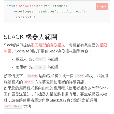
return
Socialite
::
driver
(
'github'
)
Copy
-
>
setScopes
(
[
'read:user'
,
'public_repo'
]
)
-
>
redirect
(
)
;
SLACK 機器人範圍
Slack的API提供
不同類型的存取權杖
，每種都有其自己的
權限
範圍
。Socialite與以下兩種Slack存取權杖類型兼容：
機器人（以
為前綴）
xoxb
-
使用者（以
為前綴）
xoxp
-
預設情況下，
驅動程式將生成一個
權杖，並調用
slack
user
驅動程式的
方法將返回使用者的詳細資訊。
user
如果您的應用程式將向由您的應用程式使用者擁有的外部Slack
工作區發送通知，則機器人權杖將非常有用。要生成機器人權
杖，請在將使用者重定向到Slack進行身分驗證之前調用
方法：
asBotUser