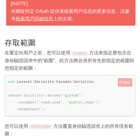
[!NOTE]
有關從特定 OAuth 提供者檢索用戶信息的更多信息，請參
考
檢索用戶詳細信息
上的文檔。
存取範圍
在重定向用戶之前，您可以使用
方法來指定應包含在
scopes
身份驗證請求中的“範圍”。此方法將合併所有先前指定的範圍與
您指定的範圍：
use
Laravel
\
Socialite
\
Facades
\
Socialite
;
Copy
return
Socialite
::
driver
(
'github'
)
-
>
scopes
(
[
'read:user'
,
'public_repo'
]
)
-
>
redirect
(
)
;
您可以使用
方法覆蓋身份驗證請求上的所有現有範
setScopes
圍：