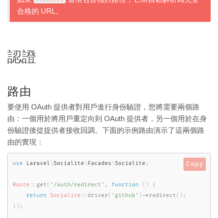
合格的 URL。
認證
路由
要使用 OAuth 提供者對用戶進行身份驗證，您將需要兩個路
由：一個用於將用戶重定向到 OAuth 提供者，另一個用於在身
份驗證後從提供者接收回調。下面的示例路由演示了這兩個路
由的實現：
use
Laravel
\
Socialite
\
Facades
\
Socialite
;
Copy
Route
::
get
(
'/auth/redirect'
,
function
(
)
{
return
Socialite
::
driver
(
'github'
)
-
>
redirect
(
)
;
}
)
;