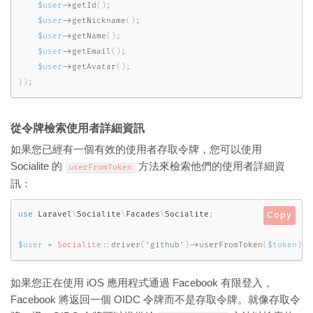
$user
-
>
getId
(
)
;
$user
-
>
getNickname
(
)
;
$user
-
>
getName
(
)
;
$user
-
>
getEmail
(
)
;
$user
-
>
getAvatar
(
)
;
}
)
;
從令牌檢索使用者詳細資訊
如果您已經有一個有效的使用者存取令牌，您可以使用
Socialite 的
方法來檢索他們的使用者詳細資
userFromToken
訊：
use
Laravel
\
Socialite
\
Facades
\
Socialite
;
Copy
$user
=
Socialite
::
driver
(
'github'
)
-
>
userFromToken
(
$token
)
;
如果您正在使用 iOS 應用程式通過 Facebook 有限登入，
Facebook 將返回一個 OIDC 令牌而不是存取令牌。就像存取令