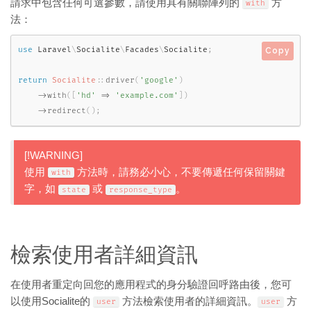
請求中包含任何可選參數，請使用具有關聯陣列的
方
with
法：
use
Laravel
\
Socialite
\
Facades
\
Socialite
;
Copy
return
Socialite
::
driver
(
'google'
)
-
>
with
(
[
'hd'
=
>
'example.com'
]
)
-
>
redirect
(
)
;
[!WARNING]
使用
方法時，請務必小心，不要傳遞任何保留關鍵
with
字，如
或
。
state
response_type
檢索使用者詳細資訊
在使用者重定向回您的應用程式的身分驗證回呼路由後，您可
以使用Socialite的
方法檢索使用者的詳細資訊。
方
user
user