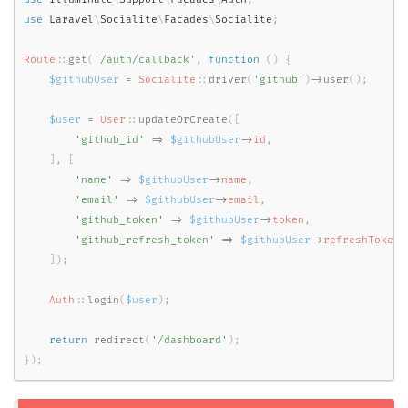
use
Laravel
\
Socialite
\
Facades
\
Socialite
;
Route
::
get
(
'/auth/callback'
,
function
(
)
{
$githubUser
=
Socialite
::
driver
(
'github'
)
-
>
user
(
)
;
$user
=
User
::
updateOrCreate
(
[
'github_id'
=
>
$githubUser
-
>
id
,
]
,
[
'name'
=
>
$githubUser
-
>
name
,
'email'
=
>
$githubUser
-
>
email
,
'github_token'
=
>
$githubUser
-
>
token
,
'github_refresh_token'
=
>
$githubUser
-
>
refreshToken
,
]
)
;
Auth
::
login
(
$user
)
;
return
redirect
(
'/dashboard'
)
;
}
)
;