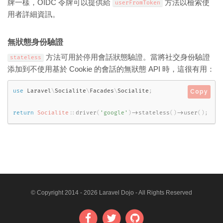
牌一樣，OIDC 令牌可以提供給
方法以檢索使
userFromToken
用者詳細資訊。
無狀態身份驗證
方法可用於停用會話狀態驗證。當將社交身份驗證
stateless
添加到不使用基於 Cookie 的會話的無狀態 API 時，這很有用：
use
Laravel
\
Socialite
\
Facades
\
Socialite
;
Copy
return
Socialite
::
driver
(
'google'
)
-
>
stateless
(
)
-
>
user
(
)
;
© Copyright 2014 - 2026 Laravel Dojo - All Rights Reserved