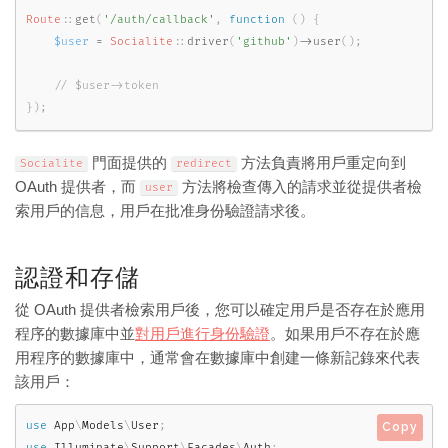
Route
::
get
(
'/auth/callback'
,
function
(
)
{
$user
=
Socialite
::
driver
(
'github'
)
-
>
user
(
)
;
}
)
;
門面提供的
方法負責將用戶重定向到
Socialite
redirect
OAuth 提供者，而
方法將檢查傳入的請求並從提供者檢
user
索用戶的信息，用戶在批准身份驗證請求後。
認證和存儲
從 OAuth 提供者檢索用戶後，您可以確定用戶是否存在於應用
程序的數據庫中並
對用戶進行身份驗證
。如果用戶不存在於應
用程序的數據庫中，通常會在數據庫中創建一條新記錄來代表
該用戶：
use
App
\
Models
\
User
;
Copy
use
Illuminate
\
Support
\
Facades
\
Auth
;