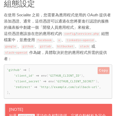
組態設定
在使用 Socialite 之前，您需要為應用程式使用的 OAuth 提供者
添加憑證。通常，這些憑證可以通過在您將要進行認證的服務
的儀表板中創建一個「開發人員應用程式」來檢索。
這些憑證應該放在您的應用程式的
組態
config
/
services
.
php
檔案中，並應使用
、
、
、
facebook
x
linkedin
-
openid
、
、
、
、
或
google
github
gitlab
bitbucket
slack
作為鍵，具體取決於您的應用程式所需的提供
slack
-
openid
者：
'github'
=
>
[
Copy
'client_id'
=
>
env
(
'GITHUB_CLIENT_ID'
)
,
'client_secret'
=
>
env
(
'GITHUB_CLIENT_SECRET'
)
,
'redirect'
=
>
'http://example.com/callback-url'
,
]
,
[!NOTE]
如果
選項包含相對路徑，它將自動解析為完全
redirect