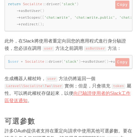
return
Socialite
::
driver
(
'slack'
)
Copy
-
>
asBotUser
(
)
-
>
setScopes
(
[
'chat:write'
,
'chat:write.public'
,
'chat:wr
-
>
redirect
(
)
;
此外，在Slack將使用者重定向回您的應用程式進行身分驗證
後，您必須在調用
方法之前調用
方法：
user
asBotUser
$user
=
Socialite
::
driver
(
'slack'
)
-
>
asBotUser
(
)
-
>
user
(
)
;
Copy
生成機器人權杖時，
方法仍將返回一個
user
實例；但是，只會填充
屬
Laravel\
Socialite
\
Two
\
User
token
性。可以將此權杖存儲起來，以便
向已驗證使用者的Slack工作
區發送通知
。
可選參數
許多OAuth提供者支持在重定向請求中使用其他可選參數。要在