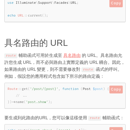
use
Illuminate
\
Support
\
Facades
\
URL
;
Copy
echo
URL
::
current
(
)
;
具名路由的 URL
輔助函式可用於生成至
具名路由
的 URL。具名路由允
route
許您生成 URL，而不必與路由上實際定義的 URL 耦合。因此，
如果路由的 URL 變更，則不需要修改對
函式的呼叫。
route
例如，假設您的應用程式包含如下所示的路由定義：
Route
::
get
(
'/post/{post}'
,
function
(
Post 
$post
)
{
Copy
}
)
-
>
name
(
'post.show'
)
;
要生成到此路由的URL，您可以像這樣使用
輔助函式：
route