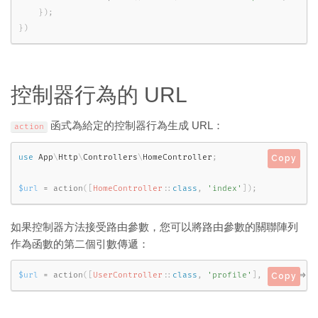
}
)
;
}
)
控制器行為的 URL
函式為給定的控制器行為生成 URL：
action
use
App
\
Http
\
Controllers
\
HomeController
;
Copy
$url
=
action
(
[
HomeController
::
class
,
'index'
]
)
;
如果控制器方法接受路由參數，您可以將路由參數的關聯陣列
作為函數的第二個引數傳遞：
$url
=
action
(
[
UserController
::
class
,
'profile'
]
,
[
'id'
=
>
1
Copy