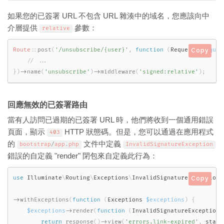
如果您的已簽署 URL 不包含 URL 雜湊中的域名，您應該向中
介層提供
參數：
relative
Route
::
post
(
'/unsubscribe/{user}'
,
function
(
Request 
$reques
Copy
}
)
-
>
name
(
'unsubscribe'
)
-
>
middleware
(
'signed:relative'
)
;
回應無效的已簽署路由
當有人訪問已過期的已簽署 URL 時，他們將收到一個通用錯誤
頁面，顯示
HTTP 狀態碼。但是，您可以通過在應用程式
403
的
文件中定義
bootstrap
/
app
.
php
InvalidSignatureException
錯誤的自定義 "render" 閉包來自定義此行為：
use
Illuminate
\
Routing
\
Exceptions
\
InvalidSignatureException
;
Copy
-
>
withExceptions
(
function
(
Exceptions 
$exceptions
)
{
$exceptions
-
>
render
(
function
(
InvalidSignatureException 
return
response
(
)
-
>
view
(
'errors.link-expired'
,
 statu