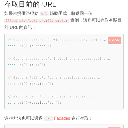
存取目前的 URL
如果未提供路徑給
輔助函式，將返回一個
url
實例，讓您可以存取有關目
Illuminate\
Routing
\
UrlGenerator
前 URL 的資訊：
Copy
echo
url
(
)
-
>
current
(
)
;
echo
url
(
)
-
>
full
(
)
;
echo
url
(
)
-
>
previous
(
)
;
echo
url
(
)
-
>
previousPath
(
)
;
這些方法也可以透過
Facades
進行存取：
URL