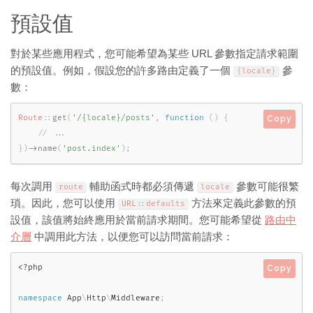
預設值
對於某些應用程式，您可能希望為某些 URL 參數指定請求範圍
的預設值。例如，假設您的許多路由定義了一個
參
{
locale
}
數：
Route
::
get
(
'/{locale}/posts'
,
function
(
)
{
Copy
}
)
-
>
name
(
'post.index'
)
;
每次調用
輔助函式時都必須傳遞
參數可能很繁
route
locale
瑣。因此，您可以使用
方法來定義此參數的預
URL
::
defaults
設值，該值將始終應用於當前請求期間。您可能希望從
路由中
介層
中調用此方法，以便您可以訪問當前請求：
<?php
Copy
namespace
App
\
Http
\
Middleware
;