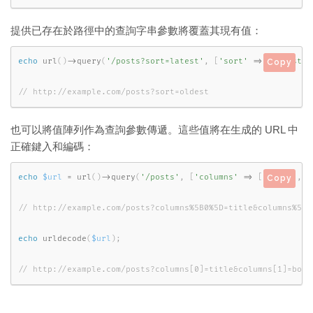
提供已存在於路徑中的查詢字串參數將覆蓋其現有值：
echo
url
(
)
-
>
query
(
'/posts?sort=latest'
,
[
'sort'
=
>
'oldest'
]
Copy
// http://example.com/posts?sort=oldest
也可以將值陣列作為查詢參數傳遞。這些值將在生成的 URL 中
正確鍵入和編碼：
echo
$url
=
url
(
)
-
>
query
(
'/posts'
,
[
'columns'
=
>
[
'title'
,
'
Copy
echo
urldecode
(
$url
)
;
// http://example.com/posts?columns[0]=title&columns[1]=body