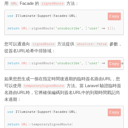
用
Facade 的
方法：
URL
signedRoute
use
Illuminate
\
Support
\
Facades
\
URL
;
Copy
return
URL
::
signedRoute
(
'unsubscribe'
,
[
'user'
=
>
1
]
)
;
您可以通過向
方法提供
參數，
signedRoute
absolute
:
false
從簽名URL哈希中排除域：
return
URL
::
signedRoute
(
'unsubscribe'
,
[
'user'
=
>
1
]
,
 absolu
Copy
如果您想生成一個在指定時間後過期的臨時簽名路由URL，您
可以使用
方法。當 Laravel 驗證臨時簽
temporarySignedRoute
名路由URL時，它將確保編碼到簽名URL中的到期時間戳記尚
未過期：
use
Illuminate
\
Support
\
Facades
\
URL
;
Copy
return
URL
::
temporarySignedRoute
(