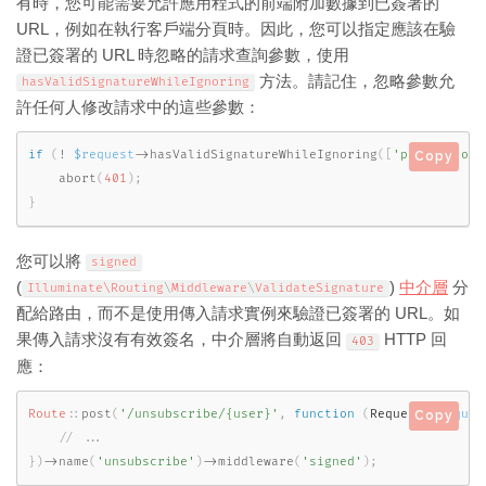
有時，您可能需要允許應用程式的前端附加數據到已簽署的
URL，例如在執行客戶端分頁時。因此，您可以指定應該在驗
證已簽署的 URL 時忽略的請求查詢參數，使用
方法。請記住，忽略參數允
hasValidSignatureWhileIgnoring
許任何人修改請求中的這些參數：
if
(
!
$request
-
>
hasValidSignatureWhileIgnoring
(
[
'page'
,
'ord
Copy
abort
(
401
)
;
}
您可以將
signed
(
)
中介層
分
Illuminate\
Routing
\
Middleware
\
ValidateSignature
配給路由，而不是使用傳入請求實例來驗證已簽署的 URL。如
果傳入請求沒有有效簽名，中介層將自動返回
HTTP 回
403
應：
Route
::
post
(
'/unsubscribe/{user}'
,
function
(
Request 
$reques
Copy
}
)
-
>
name
(
'unsubscribe'
)
-
>
middleware
(
'signed'
)
;