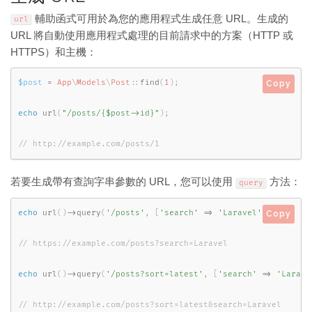
輔助函式可用於為您的應用程式生成任意 URL。生成的
url
URL 將自動使用應用程式處理的目前請求中的方案（HTTP 或
HTTPS）和主機：
$post
=
App
\
Models
\
Post
::
find
(
1
)
;
Copy
echo
url
(
"/posts/{$post->id}"
)
;
// http://example.com/posts/1
若要生成帶有查詢字串參數的 URL，您可以使用
方法：
query
echo
url
(
)
-
>
query
(
'/posts'
,
[
'search'
=
>
'Laravel'
]
)
;
Copy
echo
url
(
)
-
>
query
(
'/posts?sort=latest'
,
[
'search'
=
>
'Larave
// http://example.com/posts?sort=latest&search=Laravel