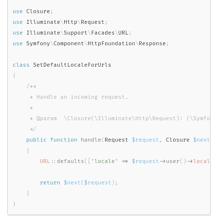
use
Closure
;
use
Illuminate
\
Http
\
Request
;
use
Illuminate
\
Support
\
Facades
\
URL
;
use
Symfony
\
Component
\
HttpFoundation
\
Response
;
class
SetDefaultLocaleForUrls
{
/**

     * Handle an incoming request.

     *

     * @param  \Closure(\Illuminate\Http\Request): (\Symfony
     */
public
function
handle
(
Request 
$request
,
 Closure 
$next
)
:
{
URL
::
defaults
(
[
'locale'
=
>
$request
-
>
user
(
)
-
>
locale
]
return
$next
(
$request
)
;
}
}