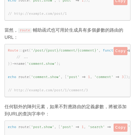
echo
route
(
'post.show'
,
[
'post'
=
>
1
]
)
;
Copy
// http://example.com/post/1
當然，
輔助函式也可用於生成具有多個參數的路由的
route
URL：
Route
::
get
(
'/post/{post}/comment/{comment}'
,
function
(
Post 
Copy
}
)
-
>
name
(
'comment.show'
)
;
echo
route
(
'comment.show'
,
[
'post'
=
>
1
,
'comment'
=
>
3
]
)
;
// http://example.com/post/1/comment/3
任何額外的陣列元素，如果不對應路由的定義參數，將被添加
到URL的查詢字串中：
echo
route
(
'post.show'
,
[
'post'
=
>
1
,
'search'
=
>
'rocket'
]
)
Copy