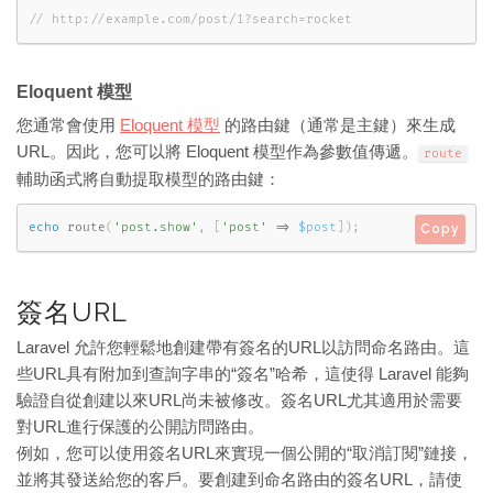
// http://example.com/post/1?search=rocket
Eloquent 模型
您通常會使用
Eloquent 模型
的路由鍵（通常是主鍵）來生成
URL。因此，您可以將 Eloquent 模型作為參數值傳遞。
route
輔助函式將自動提取模型的路由鍵：
echo
route
(
'post.show'
,
[
'post'
=
>
$post
]
)
;
Copy
簽名URL
Laravel 允許您輕鬆地創建帶有簽名的URL以訪問命名路由。這
些URL具有附加到查詢字串的“簽名”哈希，這使得 Laravel 能夠
驗證自從創建以來URL尚未被修改。簽名URL尤其適用於需要
對URL進行保護的公開訪問路由。
例如，您可以使用簽名URL來實現一個公開的“取消訂閱”鏈接，
並將其發送給您的客戶。要創建到命名路由的簽名URL，請使