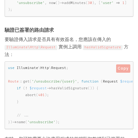
'unsubscribe'
,
now
(
)
-
>
addMinutes
(
30
)
,
[
'user'
=
>
1
]
)
;
驗證已簽署的路由請求
要驗證傳入請求是否具有有效簽名，您應該在傳入的
實例上調用
方
Illuminate\
Http
\
Request
hasValidSignature
法：
use
Illuminate
\
Http
\
Request
;
Copy
Route
::
get
(
'/unsubscribe/{user}'
,
function
(
Request 
$request
if
(
!
$request
-
>
hasValidSignature
(
)
)
{
abort
(
401
)
;
}
}
)
-
>
name
(
'unsubscribe'
)
;