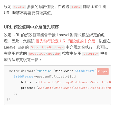
設定
參數的預設值後，在透過
輔助函式生成
locale
route
URL 時將不再需要傳遞其值。
URL 預設值與中介層優先順序
設定 URL 的預設值可能會干擾 Laravel 對隱式模型綁定的處
理。因此，您應該
優先執行設定 URL 預設值的中介層
，以便在
Laravel 自身的
中介層之前執行。您可以
SubstituteBindings
在應用程式的
檔案中使用
中介
bootstrap
/
app
.
php
priority
層方法來實現這一點：
-
>
withMiddleware
(
function
(
Middleware 
$middleware
)
{
Copy
$middleware
-
>
prependToPriorityList
(
        before
:
 \
Illuminate
\
Routing
\
Middleware
\
SubstituteBin
        prepend
:
 \
App
\
Http
\
Middleware
\
SetDefaultLocaleForUrl
)
;
}
)