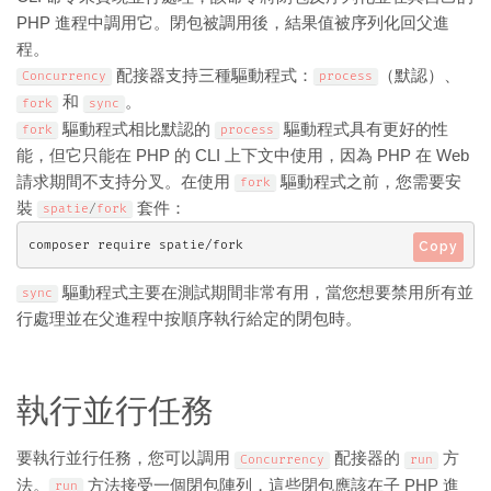
PHP 進程中調用它。閉包被調用後，結果值被序列化回父進
程。
配接器支持三種驅動程式：
（默認）、
Concurrency
process
和
。
fork
sync
驅動程式相比默認的
驅動程式具有更好的性
fork
process
能，但它只能在 PHP 的 CLI 上下文中使用，因為 PHP 在 Web
請求期間不支持分叉。在使用
驅動程式之前，您需要安
fork
裝
套件：
spatie
/
fork
composer require spatie/fork
Copy
驅動程式主要在測試期間非常有用，當您想要禁用所有並
sync
行處理並在父進程中按順序執行給定的閉包時。
執行並行任務
要執行並行任務，您可以調用
配接器的
方
Concurrency
run
法。
方法接受一個閉包陣列，這些閉包應該在子 PHP 進
run