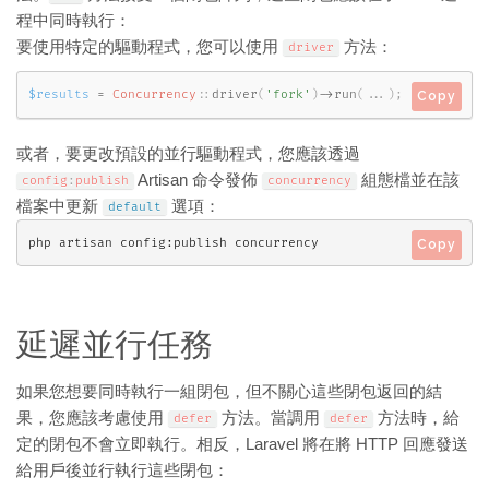
程中同時執行：
要使用特定的驅動程式，您可以使用
方法：
driver
$results
=
Concurrency
::
driver
(
'fork'
)
-
>
run
(
.
.
.
)
;
Copy
或者，要更改預設的並行驅動程式，您應該透過
Artisan 命令發佈
組態檔並在該
config
:
publish
concurrency
檔案中更新
選項：
default
php artisan config:publish concurrency
Copy
延遲並行任務
如果您想要同時執行一組閉包，但不關心這些閉包返回的結
果，您應該考慮使用
方法。當調用
方法時，給
defer
defer
定的閉包不會立即執行。相反，Laravel 將在將 HTTP 回應發送
給用戶後並行執行這些閉包：