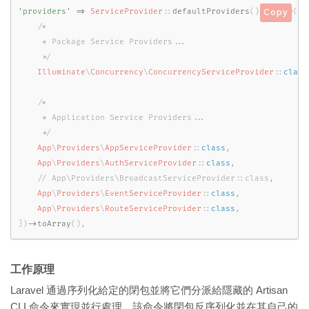
'providers'
=
>
ServiceProvider
::
defaultProviders
(
)
-
>
merge
(
[
Copy
/*

     * Package Service Providers...

     */
Illuminate
\
Concurrency
\
ConcurrencyServiceProvider
::
class
/*

     * Application Service Providers...

     */
App
\
Providers
\
AppServiceProvider
::
class
,
App
\
Providers
\
AuthServiceProvider
::
class
,
App
\
Providers
\
EventServiceProvider
::
class
,
App
\
Providers
\
RouteServiceProvider
::
class
,
]
)
-
>
toArray
(
)
,
工作原理
Laravel 通過序列化給定的閉包並將它們分派給隱藏的 Artisan
CLI 命令來實現並行處理，該命令將閉包反序列化並在其自己的