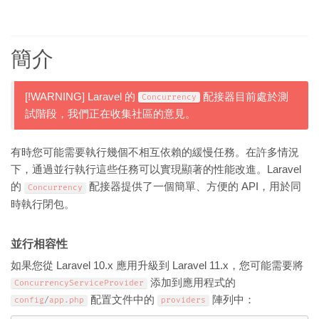
簡介
[!WARNING] Laravel 的
配接器目前處於測
Concurrency
試階段，我們正在收集社區的意見。
有時您可能需要執行幾個不相互依賴的緩慢任務。在許多情況
下，通過並行執行這些任務可以實現顯著的性能改進。Laravel
的
配接器提供了一個簡單、方便的 API，用於同
Concurrency
時執行閉包。
並行相容性
如果您從 Laravel 10.x 應用升級到 Laravel 11.x，您可能需要將
添加到應用程式的
ConcurrencyServiceProvider
配置文件中的
陣列中：
config
/
app
.
php
providers