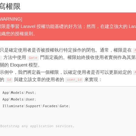
寫權限
!WARNING]
權限是學習 Laravel 授權功能基礎的好方法；然而，在建立強大的 La
組織您的授權規則。
只是確定使用者是否被授權執行特定操作的閉包。通常，權限是在
方法中使用
門面定義的。權限始終接收使用者實例作為其第
t
Gate
的 Eloquent 模型。
示例中，我們將定義一個權限，以確定使用者是否可以更新給定的
者的
與建立該文章的使用者的
來實現：
id
user_id
e
App
\
Models
\
Post
;
e
App
\
Models
\
User
;
e
Illuminate
\
Support
\
Facades
\
Gate
;


 Bootstrap any application services.

/