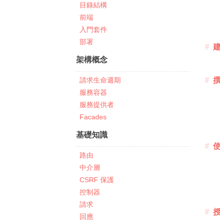
目錄結構
前端
入門套件
部署
架構概念
請求生命週期
服務容器
服務提供者
Facades
基礎知識
路由
中介層
CSRF 保護
控制器
請求
回應