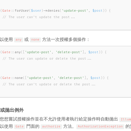
(
Gate
::
forUser
(
$user
)
-
>
denies
(
'update-post'
,
$post
)
)
{
可以使用
或
方法一次授權多個操作：
any
none
(
Gate
::
any
(
[
'update-post'
,
'delete-post'
]
,
$post
)
)
{
(
Gate
::
none
(
[
'update-post'
,
'delete-post'
]
,
$post
)
)
{
權或拋出例外
您想嘗試授權操作並在不允許使用者執行給定操作時自動拋出
Illum
可以使用
門面的
方法。
的實
Gate
authorize
AuthorizationException