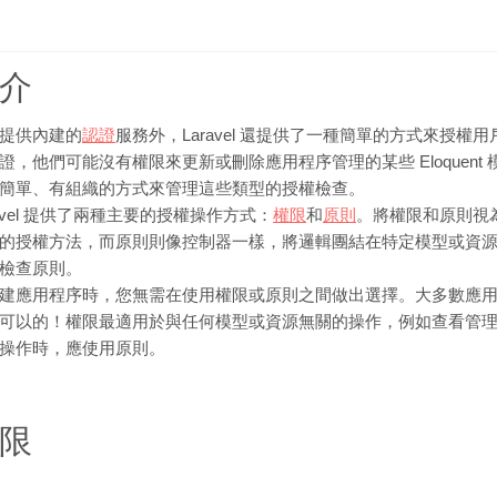
介
提供內建的
認證
服務外，Laravel 還提供了一種簡單的方式來授
證，他們可能沒有權限來更新或刪除應用程序管理的某些 Eloquent 模
簡單、有組織的方式來管理這些類型的授權檢查。
ravel 提供了兩種主要的授權操作方式：
權限
和
原則
。將權限和原則視
的授權方法，而原則則像控制器一樣，將邏輯團結在特定模型或資
檢查原則。
建應用程序時，您無需在使用權限或原則之間做出選擇。大多數應
可以的！權限最適用於與任何模型或資源無關的操作，例如查看管
操作時，應使用原則。
限