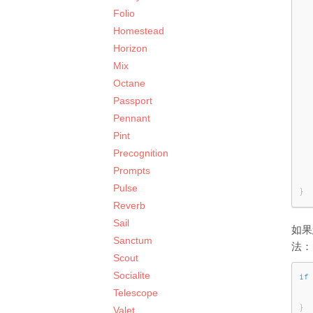
  
Folio
  
Homestead
Horizon
Mix
Octane
Passport
Pennant
Pint
Precognition
Prompts
Pulse
}
Reverb
Sail
如果
Sanctum
法：
Scout
Socialite
if
Telescope
}
Valet