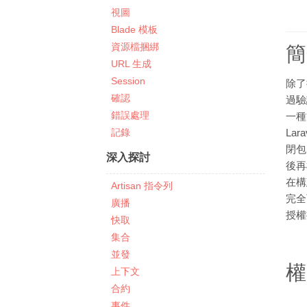
視圖
Blade 模板
資源檔捆綁
簡
URL 生成
Session
除了
確認
過驗
錯誤處理
一種
記錄
La
閉包
深入探討
後再
在構
Artisan 指令列
完全
廣播
授權
快取
集合
並發
權
上下文
合約
事件