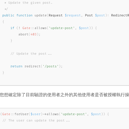
   * Update the given post.

   */
public
function
update
(
Request 
$request
,
 Post 
$post
)
:
 RedirectR
{
if
(
!
Gate
::
allows
(
'update-post'
,
$post
)
)
{
abort
(
403
)
;
}
return
redirect
(
'/posts'
)
;
}
您想確定除了目前驗證的使用者之外的其他使用者是否被授權執行
(
Gate
::
forUser
(
$user
)
-
>
allows
(
'update-post'
,
$post
)
)
{