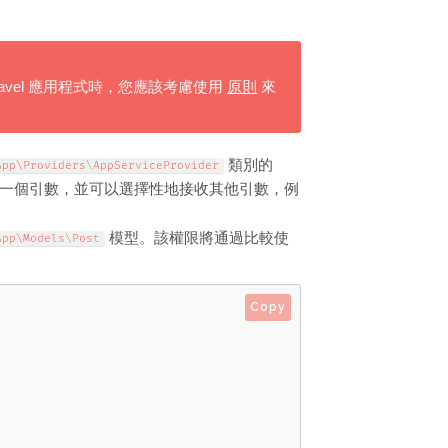
ravel 應用程式時，您應該考慮使用
原則
來
類別的
App\
Providers
\
AppServiceProvider
一個引數，並可以選擇性地接收其他引數，例
模型。該權限將通過比較使
App\
Models
\
Post
Copy