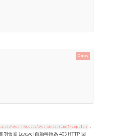
Copy
，
inate\
Auth
\
Access
\
AuthorizationException
例會被 Laravel 自動轉換為 403 HTTP 回