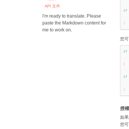
API 文件
if
I'm ready to translate. Please
paste the Markdown content for
}
me to work on.
您
if
}
if
}
授
如果
您