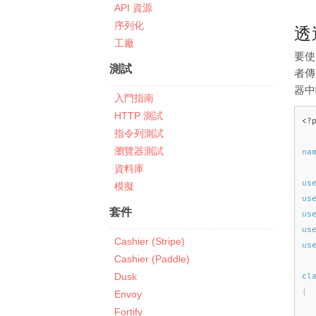
API 資源
序列化
透
工廠
要使
測試
者傳
器中
入門指南
HTTP 測試
<?
指令列測試
瀏覽器測試
na
資料庫
us
模擬
us
套件
us
us
Cashier (Stripe)
us
Cashier (Paddle)
Dusk
cl
{
Envoy
Fortify