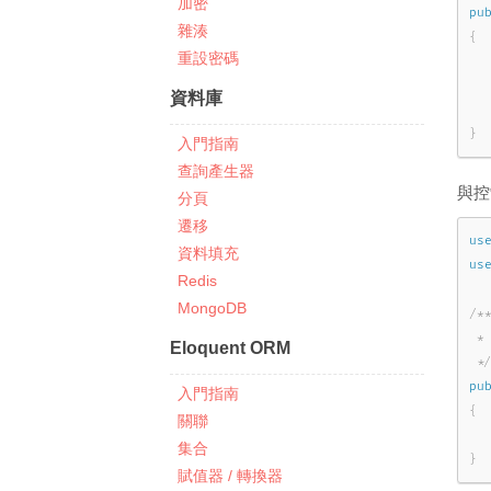
加密
pu
雜湊
{
重設密碼
資料庫
}
入門指南
查詢產生器
與控
分頁
遷移
us
資料填充
us
Redis
MongoDB
/**
 *
Eloquent ORM
 *
pu
入門指南
{
關聯
集合
}
賦值器 / 轉換器