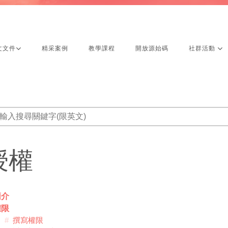
文文件
精采案例
教學課程
開放源始碼
社群活動
授權
簡介
權限
撰寫權限