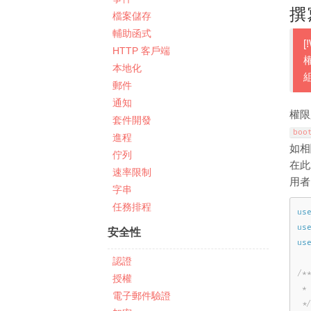
撰
檔案儲存
輔助函式
[
HTTP 客戶端
本地化
郵件
通知
權限
套件開發
boo
進程
如相關
佇列
在此
速率限制
用
字串
任務排程
us
us
安全性
us
認證
/**
授權
 *
電子郵件驗證
 *