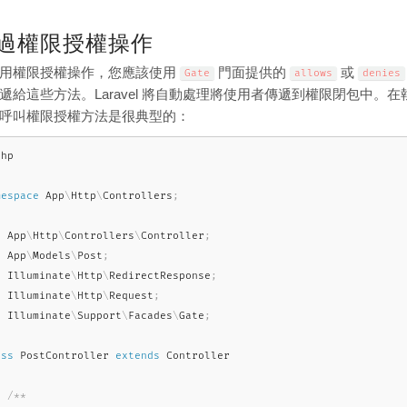
過權限授權操作
用權限授權操作，您應該使用
門面提供的
或
Gate
allows
denies
遞給這些方法。Laravel 將自動處理將使用者傳遞到權限閉包中
呼叫權限授權方法是很典型的：
php
mespace
App
\
Http
\
Controllers
;
e
App
\
Http
\
Controllers
\
Controller
;
e
App
\
Models
\
Post
;
e
Illuminate
\
Http
\
RedirectResponse
;
e
Illuminate
\
Http
\
Request
;
e
Illuminate
\
Support
\
Facades
\
Gate
;
ass
PostController
extends
Controller
/**
