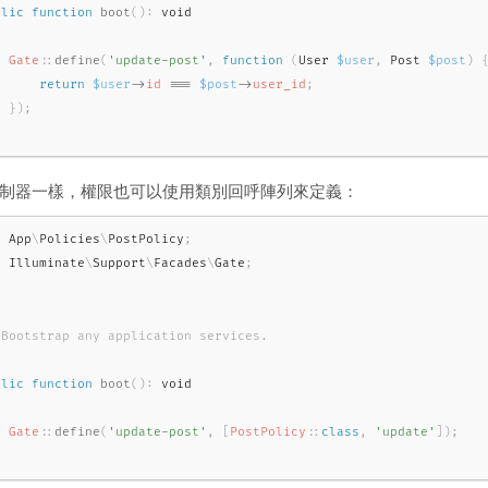
blic
function
boot
(
)
:
Gate
::
define
(
'update-post'
,
function
(
User 
$user
,
 Post 
$post
)
return
$user
-
>
id
===
$post
-
>
user_id
;
}
)
;
制器一樣，權限也可以使用類別回呼陣列來定義：
e
App
\
Policies
\
PostPolicy
;
e
Illuminate
\
Support
\
Facades
\
Gate
;


 Bootstrap any application services.

/
blic
function
boot
(
)
:
Gate
::
define
(
'update-post'
,
[
PostPolicy
::
class
,
'update'
]
)
;