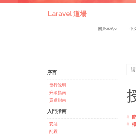
Laravel 道場
關於本站
中
序言
發行說明
升級指南
貢獻指南
入門指南
安裝
配置