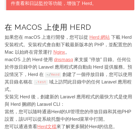
件查看和日誌監控等功能，增強了 Herd。
在 MACOS 上使用 HERD
如果您在 macOS 上進行開發，您可以從
Herd 網站
下載 Herd
安裝程式。安裝程式會自動下載最新版本的 PHP，並配置您的
Mac 以始終在背景運行
Nginx
。
macOS 上的 Herd 使用
dnsmasq
來支援 "停放" 目錄。任何位
於停放目錄中的 Laravel 應用程式將自動由 Herd 提供服務。預
設情況下，Herd 在
創建了一個停放目錄，您可以使用
~
/
Herd
其目錄名稱在
域上訪問此目錄中的任何 Laravel 應用程
.
test
式。
安裝完 Herd 後，創建新的 Laravel 應用程式的最快方式是使用
與 Herd 捆綁的 Laravel CLI：
當然，您可以隨時通過Herd的UI管理您的停放目錄和其他PHP
設置，該UI可以從系統托盤中的Herd菜單中打開。
您可以通過查看
Herd文檔
來了解更多關於Herd的信息。