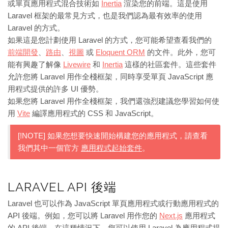
或單頁應用程式混合技術如
Inertia
渲染您的前端。這是使用
Laravel 框架的最常見方式，也是我們認為最有效率的使用
Laravel 的方式。
如果這是您計劃使用 Laravel 的方式，您可能希望查看我們的
前端開發
、
路由
、
視圖
或
Eloquent ORM
的文件。此外，您可
能有興趣了解像
Livewire
和
Inertia
這樣的社區套件。這些套件
允許您將 Laravel 用作全棧框架，同時享受單頁 JavaScript 應
用程式提供的許多 UI 優勢。
如果您將 Laravel 用作全棧框架，我們還強烈建議您學習如何使
用
Vite
編譯應用程式的 CSS 和 JavaScript。
[!NOTE] 如果您想要快速開始構建您的應用程式，請查看
我們其中一個官方
應用程式起始套件
。
LARAVEL API 後端
Laravel 也可以作為 JavaScript 單頁應用程式或行動應用程式的
API 後端。例如，您可以將 Laravel 用作您的
Next.js
應用程式