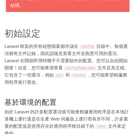
結構。
初始設定
Laravel 框架的所有組態檔案都存儲在
目錄中。每個選
config
項都有文件記錄，因此請隨意查看文件並熟悉可用的選項。
Laravel 在開箱即用時幾乎不需要額外的配置。您可以自由開始
開發！但是，您可能希望查看
文件及其文檔。
config
/
app
.
php
它包含了一些選項，例如
和
，您可能希望根據應
url
locale
用程序進行更改。
基於環境的配置
由於 Laravel 的許多配置選項值可能會根據應用程序是在本地計
算機上運行還是在生產 Web 伺服器上運行而有所不同，許多重
要的配置值是使用存在於應用程序根目錄下的
文件來定
.
env
義的。