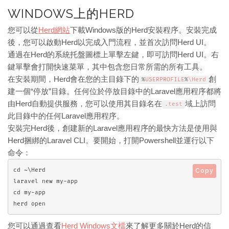
WINDOWS上的HERD
您可以從
Herd網站
下載Windows版的Herd安裝程序。安裝完成
後，您可以啟動Herd以完成入門流程，並首次訪問Herd UI。
通過在Herd的系統托盤圖標上單擊左鍵，即可訪問Herd UI。右
鍵單擊會打開快速菜單，其中包含您日常所需的所有工具。
在安裝期間，Herd會在您的主目錄下的
創
%
USERPROFILE
%
\
Herd
建一個“停放”目錄。任何位於停放目錄中的Laravel應用程序都將
由Herd自動提供服務，您可以使用其目錄名在
域上訪問
.
test
此目錄中的任何Laravel應用程序。
安裝完Herd後，創建新的Laravel應用程序的最快方法是使用與
Herd捆綁的Laravel CLI。要開始，打開Powershell並運行以下
命令：
cd ~\Herd

Copy
laravel new my-app

cd my-app

herd open
您可以通過查看
Herd Windows文檔
來了解更多關於Herd的信