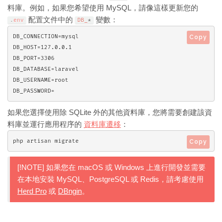
料庫。例如，如果您希望使用 MySQL，請像這樣更新您的
配置文件中的
變數：
.
env
DB_
*
DB_CONNECTION=mysql

Copy
DB_HOST=127.0.0.1

DB_PORT=3306

DB_DATABASE=laravel

DB_USERNAME=root

DB_PASSWORD=
如果您選擇使用除 SQLite 外的其他資料庫，您將需要創建該資
料庫並運行應用程序的
資料庫遷移
：
php artisan migrate
Copy
[!NOTE] 如果您在 macOS 或 Windows 上進行開發並需要
在本地安裝 MySQL、PostgreSQL 或 Redis，請考慮使用
Herd Pro
或
DBngin
。