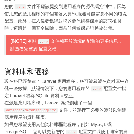
您的
文件不應該提交到應用程序的源代碼控制中，因為
.
env
使用您的應用程序的每個開發人員/伺服器可能需要不同的環境
配置。此外，在入侵者獲得對您的源代碼存儲庫的訪問權限
時，這將是一個安全風險，因為任何敏感憑證將被公開。
[!NOTE] 有關
文件和基於環境的配置的更多信息，
.
env
請查看完整的
配置文檔
。
資料庫和遷移
現在您已經創建了 Laravel 應用程序，您可能希望在資料庫中存
儲一些數據。默認情況下，您的應用程序的
配置文件指
.
env
定 Laravel 將與 SQLite 資料庫交互。
在創建應用程序時，Laravel 為您創建了一個
文件，並運行了必要的遷移以創建
database
/
database
.
sqlite
應用程序的資料庫表。
如果您希望使用其他資料庫驅動程序，例如 MySQL 或
PostgreSQL，您可以更新您的
配置文件以使用適當的資
.
env