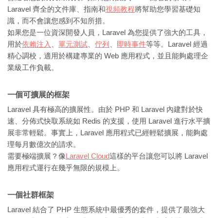
Laravel 齊全的文件庫、指南和
視頻教程
將幫助您學習基礎知
識，而不會讓您感到不知所措。
如果您是一位資深開發人員，Laravel 為您提供了強大的工具，
用於
依賴注入
、
單元測試
、
佇列
、
即時事件
等等。Laravel 經過
精心調校，適用於構建專業的 Web 應用程式，並且能夠處理企
業級工作負載。
一個可擴展的框架
Laravel 具有極高的擴展性。由於 PHP 和 Laravel 內建對於快
速、分佈式快取系統如 Redis 的支援，使用 Laravel 進行水平擴
展非常輕鬆。事實上，Laravel 應用程式已經輕鬆擴展，能夠處
理每月數億次的請求。
需要極端擴展？像
Laravel Cloud
這樣的平台讓您可以將 Laravel
應用程式運行在幾乎無限的規模上。
一個社群框架
Laravel 結合了 PHP 生態系統中最優秀的套件，提供了最強大