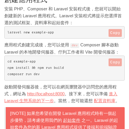
安裝 PHP、Composer 和 Laravel 安裝程式後，您就可以開始
創建新的 Laravel 應用程式。Laravel 安裝程式將提示您選擇首
選的測試框架、資料庫和起始套件：
laravel new example-app
Copy
應用程式創建完成後，您可以使用
Composer 腳本啟動
dev
Laravel 的本地開發伺服器、佇列工作者和 Vite 開發伺服器：
cd example-app

Copy
npm install && npm run build

composer run dev
啟動開發伺服器後，您可以在網頁瀏覽器中訪問您的應用程
式，網址為
http://localhost:8000
。接下來，您可以準備
進入
Laravel 生態系統的下一步
。當然，您可能還想
配置資料庫
。
[!NOTE] 如果您希望在開發 Laravel 應用程式時有一個起
步優勢，請考慮使用我們的
起始套件
之一。Laravel 的起
始套件為您的新 Laravel 應用程式提供了後端和前端驗證