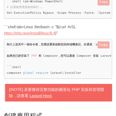
```shell tab
=
Windows PowerShell
Copy
Set
-
ExecutionPolicy Bypass 
-
Scope Process 
-
Force
;
[
System
.
Ne
```shell tab=Linux /bin/bash -c "$(curl -fsSL
https://php.new/install/linux/8.4
)"
執行上述其中一個命令後，您應該重新啟動您的終端機會話。在通過 `php
.
new
` 安
Copy
如果您已經安裝了 
PHP
 和 Composer，您可以通過 Composer 安裝 Laravel
```shell

composer 
global
require
 laravel
/
installer
[!NOTE] 若要獲得完整功能的圖形化 PHP 安裝和管理體
驗，請查看
Laravel Herd
。
創建應用程式