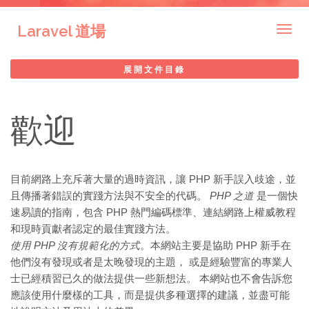
Laravel 道場
Togg
navig
展開文件目錄
歡迎
目前網路上充斥著大量的過時資訊，讓 PHP 新手誤入歧途，並
且傳播著錯誤的實踐方法與不安全的代碼。
PHP 之道
是一個快
速易讀的指南，包含 PHP 熱門編碼標準、連結網路上權威教程
和現時貢獻者認定的最佳實踐方法。
使用 PHP 沒有規範化的方式
。本網站主要是協助 PHP 新手在
他們沒有發現或者是太晚發現的主題， 或是經驗豐富的專業人
士已經積習已久的做法提供一些新想法。 本網站也不會告訴您
應該使用什麼樣的工具，而是提供多種選擇的建議，並盡可能