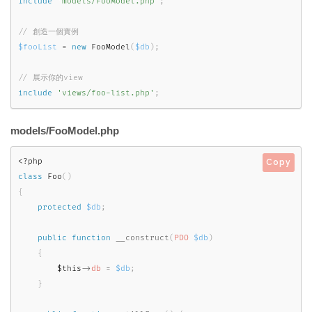
include
'models/FooModel.php'
;
$fooList
=
new
FooModel
(
$db
)
;
include
'views/foo-list.php'
;
models/FooModel.php
<?php
Copy
class
Foo
(
)
{
protected
$db
;
public
function
__construct
(
PDO
$db
)
{
$this
-
>
db
=
$db
;
}