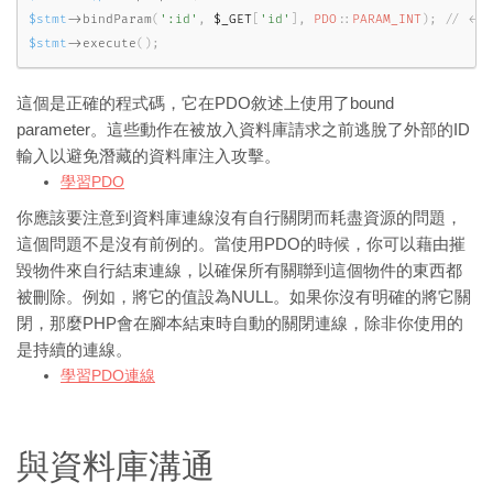
$stmt
-
>
bindParam
(
':id'
,
$_GET
[
'id'
]
,
PDO
::
PARAM_INT
)
;
$stmt
-
>
execute
(
)
;
這個是正確的程式碼，它在PDO敘述上使用了bound
parameter。這些動作在被放入資料庫請求之前逃脫了外部的ID
輸入以避免潛藏的資料庫注入攻擊。
學習PDO
你應該要注意到資料庫連線沒有自行關閉而耗盡資源的問題，
這個問題不是沒有前例的。當使用PDO的時候，你可以藉由摧
毀物件來自行結束連線，以確保所有關聯到這個物件的東西都
被刪除。例如，將它的值設為NULL。如果你沒有明確的將它關
閉，那麼PHP會在腳本結束時自動的關閉連線，除非你使用的
是持續的連線。
學習PDO連線
與資料庫溝通