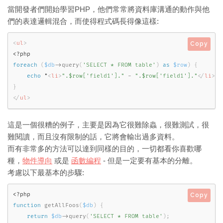
當開發者們開始學習PHP，他們常常將資料庫溝通的動作與他
們的表達邏輯混合，而使得程式碼長得像這樣:
<
ul
>
Copy
<?php
foreach
(
$db
-
>
query
(
'SELECT * FROM table'
)
as
$row
)
{
echo
 "
<
li
>
".$row['field1']."
-
".$row['field1']."
</
li
>
"
;
}
</
ul
>
這是一個很糟的例子，主要是因為它很難除蟲，很難測試，很
難閱讀，而且沒有限制的話，它將會輸出過多資料。
而有非常多的方法可以達到同樣的目的，一切都看你喜歡哪
種，
物件導向
或是
函數編程
- 但是一定要有基本的分離。
考慮以下最基本的步驟:
<?php
Copy
function
getAllFoos
(
$db
)
{
return
$db
-
>
query
(
'SELECT * FROM table'
)
;