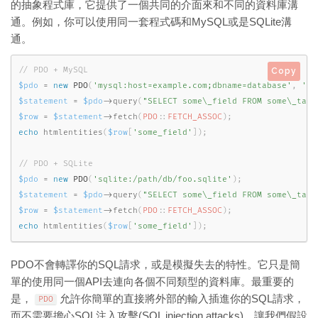
的抽象程式庫，它提供了一個共同的介面來和不同的資料庫溝
通。例如，你可以使用同一套程式碼和MySQL或是SQLite溝
通。
Copy
$pdo
=
new
PDO
(
'mysql:host=example.com;dbname=database'
,
'us
$statement
=
$pdo
-
>
query
(
"SELECT some\_field FROM some\_tabl
$row
=
$statement
-
>
fetch
(
PDO
::
FETCH_ASSOC
)
;
echo
htmlentities
(
$row
[
'some_field'
]
)
;
$pdo
=
new
PDO
(
'sqlite:/path/db/foo.sqlite'
)
;
$statement
=
$pdo
-
>
query
(
"SELECT some\_field FROM some\_tabl
$row
=
$statement
-
>
fetch
(
PDO
::
FETCH_ASSOC
)
;
echo
htmlentities
(
$row
[
'some_field'
]
)
;
PDO不會轉譯你的SQL請求，或是模擬失去的特性。它只是簡
單的使用同一個API去連向各個不同類型的資料庫。最重要的
是，
允許你簡單的直接將外部的輸入插進你的SQL請求，
PDO
而不需要擔心SQL注入攻擊(SQL injection attacks)。讓我們假設