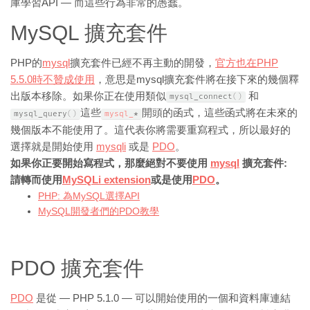
庫學習API — 而這些行為非常的愚蠢。
MySQL 擴充套件
PHP的
mysql
擴充套件已經不再主動的開發，
官方也在PHP
5.5.0時不贊成使用
，意思是mysql擴充套件將在接下來的幾個釋
出版本移除。如果你正在使用類似
和
mysql_connect
(
)
這些
開頭的函式，這些函式將在未來的
mysql_query
(
)
mysql_
*
幾個版本不能使用了。這代表你將需要重寫程式，所以最好的
選擇就是開始使用
mysqli
或是
PDO
。
如果你正要開始寫程式，那麼絕對不要使用
mysql
擴充套件:
請轉而使用
MySQLi extension
或是使用
PDO
。
PHP: 為MySQL選擇API
MySQL開發者們的PDO教學
PDO 擴充套件
PDO
是從 — PHP 5.1.0 — 可以開始使用的一個和資料庫連結