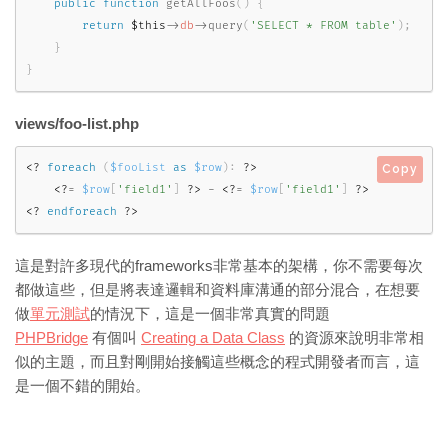
public
function
getAllFoos
(
)
{
return
$this
-
>
db
-
>
query
(
'SELECT * FROM table'
)
;
}
}
views/foo-list.php
<?
foreach
(
$fooList
as
$row
)
:
?>
Copy
<?
=
$row
[
'field1'
]
?>
-
<?
=
$row
[
'field1'
]
?>
<?
endforeach
?>
這是對許多現代的frameworks非常基本的架構，你不需要每次
都做這些，但是將表達邏輯和資料庫溝通的部分混合，在想要
做
單元測試
的情況下，這是一個非常真實的問題
PHPBridge
有個叫
Creating a Data Class
的資源來說明非常相
似的主題，而且對剛開始接觸這些概念的程式開發者而言，這
是一個不錯的開始。