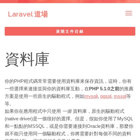
Laravel 道場
Togg
navig
展開文件目錄
資料庫
你的PHP程式碼常常需要使用資料庫來保存資訊，這時，你有
一些選擇來連接並與你的資料庫互動，在
PHP 5.1.0之前
的推薦
方案是使用一些原生的驅動程式，例如
mysqli
,
pgsql
,
mssql
等
等。
如果你在應用程式中只使用
一個
資料庫，原生的驅動程式
(native driver)是一個很好的選擇。但是，假如你使用了MySQL
和一點點的MSSQL，或是你需要連接到Oracle資料庫，那麼你
就不能只使用同一個驅動程式，你將需要針對每個不同的資料