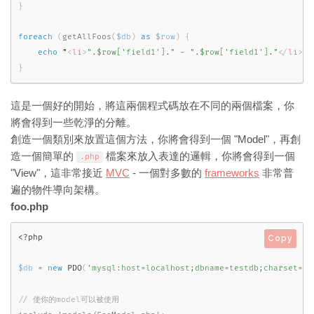
}
foreach
(
getAllFoos
(
$db
)
as
$row
)
{
echo
 "
<
li
>
".$row['field1']."
-
".$row['field1']."
</
li
>
"
;
}
這是一個好的開始，將這兩個程式碼放在不同的兩個檔案，你
將會得到一些乾淨的分離。
創造一個類別來放置這個方法，你將會得到一個 "Model"，再創
造一個簡單的
檔案來放入表達的邏輯，你將會得到一個
.
php
"View"，這非常接近
MVC
- 一個對多數的
frameworks
非常普
遍的物件導向架構。
foo.php
<?php
Copy
$db
=
new
PDO
(
'mysql:host=localhost;dbname=testdb;charset=ut