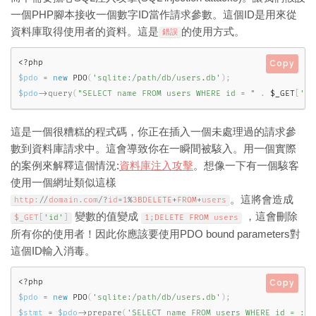
一個PHP腳本接收一個數字ID當作請求參數。這個ID是用來從
資料庫取得使用者的資料。這是
的使用方式。
錯誤
<?php
Copy
$pdo
=
new
PDO
(
'sqlite:/path/db/users.db'
)
;
$pdo
-
>
query
(
"SELECT name FROM users WHERE id = "
.
$_GET
[
'id
這是一個很糟糕的程式碼，你正在插入一個未處理過的請求參
數到資料庫請求中。這會導致你在一瞬間被駭入。用一個實際
的案例來解釋這個情況:
資料庫注入攻擊
。想像一下有一個駭客
使用一個網址類似這樣
。這將會造成
http
:
/
/
domain
.
com
/
?
id
=
1
%
3BDELETE
+
FROM
+
users
變數的值變成
，這會刪除
$_GET
[
'id'
]
1
;
DELETE
FROM
 users
所有你的使用者！因此你應該要使用PDO bound parameters對
這個ID輸入消毒。
<?php
Copy
$pdo
=
new
PDO
(
'sqlite:/path/db/users.db'
)
;
$stmt
=
$pdo
-
>
prepare
(
'SELECT name FROM users WHERE id = :id