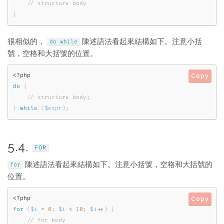
}
很相似的，
陳述語法看起來結構如下。注意小括
do
while
號，空格和大括號的位置。
<?php
Copy
do
{
}
while
(
$expr
)
;
5.4.
FOR
陳述語法看起來結構如下。注意小括號，空格和大括號的
for
位置。
<?php
Copy
for
(
$i
=
0
;
$i
<
10
;
$i
++
)
{