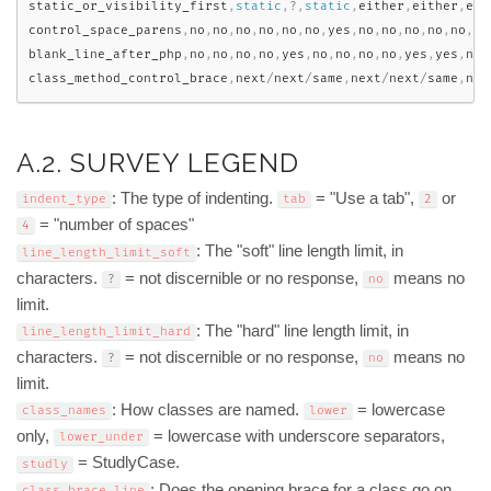
static_or_visibility_first
,
static
,
?
,
static
,
either
,
either
,
eit
control_space_parens
,
no
,
no
,
no
,
no
,
no
,
no
,
yes
,
no
,
no
,
no
,
no
,
no
,
no
blank_line_after_php
,
no
,
no
,
no
,
no
,
yes
,
no
,
no
,
no
,
no
,
yes
,
yes
,
no
,
class_method_control_brace
,
next
/
next
/
same
,
next
/
next
/
same
,
nex
A.2. SURVEY LEGEND
: The type of indenting.
= "Use a tab",
or
indent_type
tab
2
= "number of spaces"
4
: The "soft" line length limit, in
line_length_limit_soft
characters.
= not discernible or no response,
means no
?
no
limit.
: The "hard" line length limit, in
line_length_limit_hard
characters.
= not discernible or no response,
means no
?
no
limit.
: How classes are named.
= lowercase
class_names
lower
only,
= lowercase with underscore separators,
lower_under
= StudlyCase.
studly
: Does the opening brace for a class go on
class_brace_line