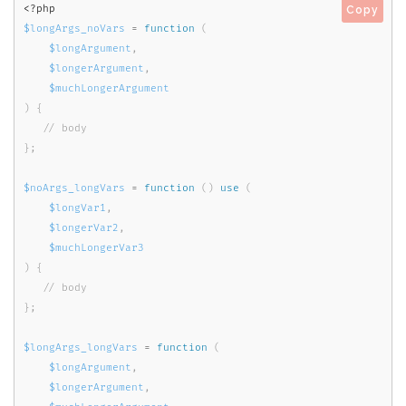
<?php
Copy
$longArgs_noVars
=
function
(
$longArgument
,
$longerArgument
,
$muchLongerArgument
)
{
}
;
$noArgs_longVars
=
function
(
)
use
(
$longVar1
,
$longerVar2
,
$muchLongerVar3
)
{
}
;
$longArgs_longVars
=
function
(
$longArgument
,
$longerArgument
,