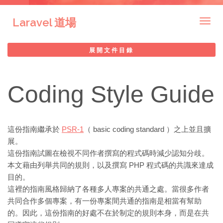
Laravel 道場
Togg
navig
展開文件目錄
Coding Style Guide
這份指南繼承於
PSR-1
（ basic coding standard ）之上並且擴
展。
這份指南試圖在檢視不同作者撰寫的程式碼時減少認知分歧。
本文藉由列舉共同的規則，以及撰寫 PHP 程式碼的共識來達成
目的。
這裡的指南風格歸納了各種多人專案的共通之處。當很多作者
共同合作多個專案，有一份專案間共通的指南是相當有幫助
的。因此，這份指南的好處不在於制定的規則本身，而是在共