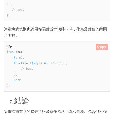
)
{
}
;
注意格式規則也適用在函數或方法呼叫時，作為參數傳入的閉
合函數。
<?php
Copy
$foo
-
>
bar
(
$arg1
,
function
(
$arg2
)
use
(
$var1
)
{
}
,
$arg3
)
;
結論
這份指南有意的略去了很多寫作風格元素和實務。包含但不僅