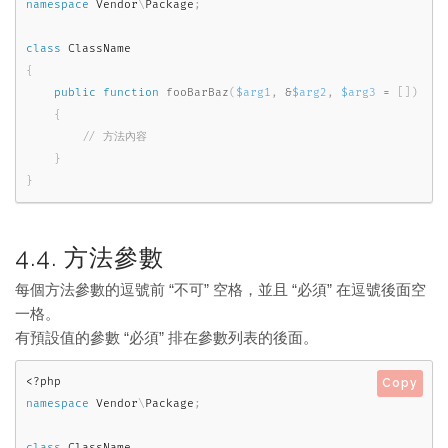
namespace
Vendor
\
Package
;
class
ClassName
{
public
function
fooBarBaz
(
$arg1
,
&
$arg2
,
$arg3
=
[
]
)
{
}
}
4.4. 方法參數
每個方法參數的逗號前 “不可” 空格，並且 “必須” 在逗號後面空
一格。
有預設值的參數 “必須” 排在參數列表的後面。
<?php
Copy
namespace
Vendor
\
Package
;