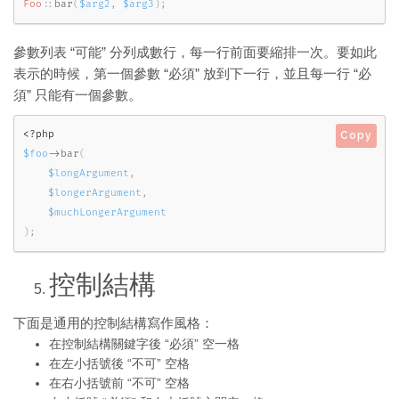
Foo
::
bar
(
$arg2
,
$arg3
)
;
參數列表 “可能” 分列成數行，每一行前面要縮排一次。要如此
表示的時候，第一個參數 “必須” 放到下一行，並且每一行 “必
須” 只能有一個參數。
<?php
Copy
$foo
-
>
bar
(
$longArgument
,
$longerArgument
,
$muchLongerArgument
)
;
控制結構
下面是通用的控制結構寫作風格：
在控制結構關鍵字後 “必須” 空一格
在左小括號後 “不可” 空格
在右小括號前 “不可” 空格