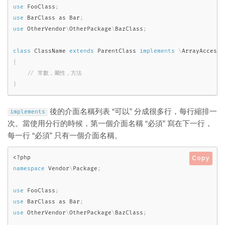
use
FooClass
;
use
BarClass
as
 Bar
;
use
OtherVendor
\
OtherPackage
\
BazClass
;
class
ClassName
extends
ParentClass
implements
\
ArrayAccess
,
{
}
後的介面名稱列表 “可以” 分成很多行，每行縮排一
implements
次。當使用分行的時候，第一個介面名稱 “必須” 寫在下一行，
每一行 “必須” 只有一個介面名稱。
<?php
Copy
namespace
Vendor
\
Package
;
use
FooClass
;
use
BarClass
as
 Bar
;
use
OtherVendor
\
OtherPackage
\
BazClass
;