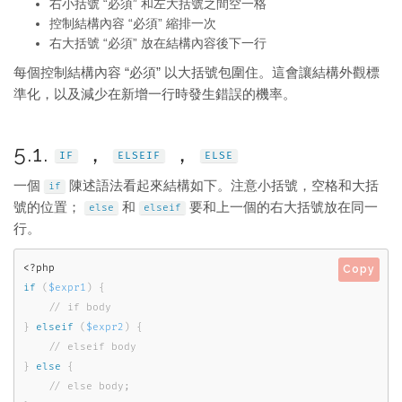
右小括號 “必須” 和左大括號之間空一格
控制結構內容 “必須” 縮排一次
右大括號 “必須” 放在結構內容後下一行
每個控制結構內容 “必須” 以大括號包圍住。這會讓結構外觀標
準化，以及減少在新增一行時發生錯誤的機率。
5.1.
，
，
IF
ELSEIF
ELSE
一個
陳述語法看起來結構如下。注意小括號，空格和大括
if
號的位置；
和
要和上一個的右大括號放在同一
else
elseif
行。
<?php
Copy
if
(
$expr1
)
{
}
elseif
(
$expr2
)
{
}
else
{