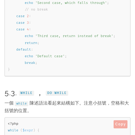
echo
'Second case, which falls through'
;
case
2
:
case
3
:
case
4
:
echo
'Third case, return instead of break'
;
return
;
default
:
echo
'Default case'
;
break
;
}
5.3.
，
WHILE
DO
WHILE
一個
陳述語法看起來結構如下。注意小括號，空格和大
while
括號的位置。
<?php
Copy
while
(
$expr
)
{