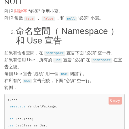
NULL
PHP
關鍵字
“必須” 使用小寫。
PHP 常數
，
，和
“必須” 小寫。
true
false
null
命名空間（ Namespace ）
和 Use 宣告
如果有命名空間，在
宣告下面 “必須” 空一行。
namespace
如果有使用 Use，所有的
宣告 “必須” 在
在宣
use
namespace
告之後。
每個 Use 宣告 “必須” 用一個
關鍵字。
use
在所有的
宣告完後，下面 “必須” 空一行。
use
範例：
<?php
Copy
namespace
Vendor
\
Package
;
use
FooClass
;
use
BarClass
as
 Bar
;