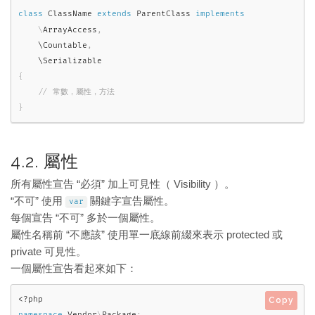
class
ClassName
extends
ParentClass
implements
\
ArrayAccess
,
    \
Countable
,
    \
Serializable
{
}
4.2. 屬性
所有屬性宣告 “必須” 加上可見性（ Visibility ）。
“不可” 使用
關鍵字宣告屬性。
var
每個宣告 “不可” 多於一個屬性。
屬性名稱前 “不應該” 使用單一底線前綴來表示 protected 或
private 可見性。
一個屬性宣告看起來如下：
<?php
Copy
namespace
Vendor
\
Package
;