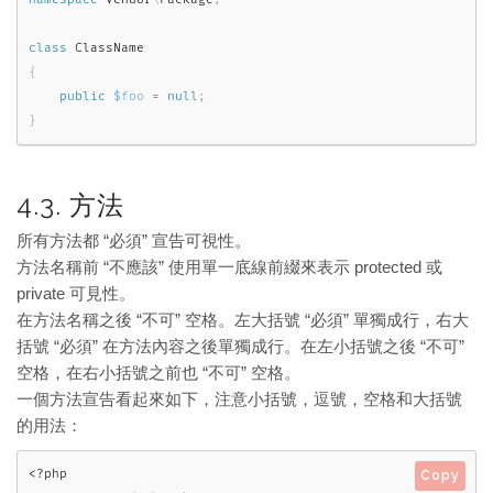
class
ClassName
{
public
$foo
=
null
;
}
4.3. 方法
所有方法都 “必須” 宣告可視性。
方法名稱前 “不應該” 使用單一底線前綴來表示 protected 或
private 可見性。
在方法名稱之後 “不可” 空格。左大括號 “必須” 單獨成行，右大
括號 “必須” 在方法內容之後單獨成行。在左小括號之後 “不可”
空格，在右小括號之前也 “不可” 空格。
一個方法宣告看起來如下，注意小括號，逗號，空格和大括號
的用法：
<?php
Copy