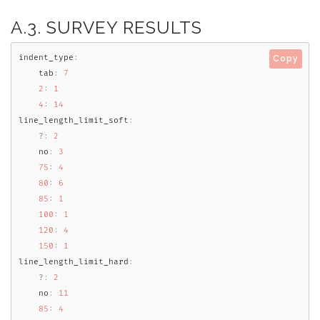
A.3. SURVEY RESULTS
indent_type
:
Copy
    tab
:
7
2
:
1
4
:
14
line_length_limit_soft
:
?
:
2
    no
:
3
75
:
4
80
:
6
85
:
1
100
:
1
120
:
4
150
:
1
line_length_limit_hard
:
?
:
2
    no
:
11
85
:
4