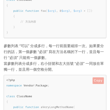
class
ClassName
{
public
function
foo
(
$arg1
,
&
$arg2
,
$arg3
=
[
]
)
{
}
}
參數列表 “可以” 分成多行，每一行前面要縮排一次。如果要分
行的話，第一個參數 “必須” 寫在方法名稱的下一行，並且每一
行 “必須” 只能有一個參數。
當參數列表分成多行，右小括號和左大括號 “必須” 一同放在單
獨一行，並且用一個空格分開。
<?php
Copy
namespace
Vendor
\
Package
;
class
ClassName
{
public
function
aVeryLongMethodName
(