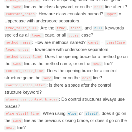
the
line as the class keyword, or on the
line after it?
same
next
: How are class constants named?
=
constant_names
upper
Uppercase with underscore separators.
: Are the
,
, and
keywords
true_false_null
true
false
null
spelled as all
case, or all
case?
lower
upper
: How are methods named?
=
,
method_names
camel
camelCase
= lowercase with underscore separators.
lower_under
: Does the opening brace for a method go on
method_brace_line
the
line as the method name, or on the
line?
same
next
: Does the opening brace for a control
control_brace_line
structure go on the
line, or on the
line?
same
next
: Is there a space after the control
control_space_after
structure keyword?
: Do control structures always use
always_use_control_braces
braces?
: When using
or
, does it go on
else_elseif_line
else
elseif
the
line as the previous closing brace, or does it go on the
same
line?
next