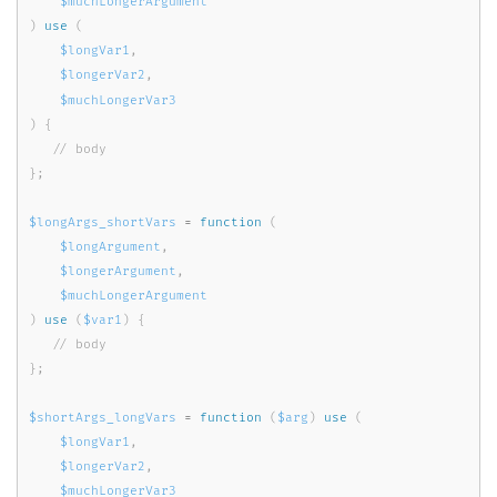
$muchLongerArgument
)
use
(
$longVar1
,
$longerVar2
,
$muchLongerVar3
)
{
}
;
$longArgs_shortVars
=
function
(
$longArgument
,
$longerArgument
,
$muchLongerArgument
)
use
(
$var1
)
{
}
;
$shortArgs_longVars
=
function
(
$arg
)
use
(
$longVar1
,
$longerVar2
,
$muchLongerVar3