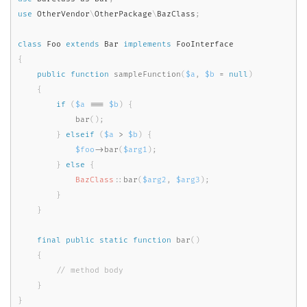
use
OtherVendor
\
OtherPackage
\
BazClass
;
class
Foo
extends
Bar
implements
FooInterface
{
public
function
sampleFunction
(
$a
,
$b
=
null
)
{
if
(
$a
===
$b
)
{
bar
(
)
;
}
elseif
(
$a
>
$b
)
{
$foo
-
>
bar
(
$arg1
)
;
}
else
{
BazClass
::
bar
(
$arg2
,
$arg3
)
;
}
}
final
public
static
function
bar
(
)
{
}
}