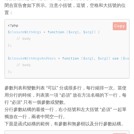
閉合宣告會如下所示。注意小括號，逗號，空格和大括號的位
置：
<?php
Copy
$closureWithArgs
=
function
(
$arg1
,
$arg2
)
{
}
;
$closureWithArgsAndVars
=
function
(
$arg1
,
$arg2
)
use
(
$var1
}
;
參數列表和變數列表 “可以” 分成很多行，每行縮排一次。當使
用分行的時候，列表第一項 “必須” 放在方法名稱的下一行，每
行 “必須” 只有一個參數或變數。
分行參數結構的最後一行，右小括號和左大括號 “必須” 一起單
獨放在一行，兩者中間空一行。
下面是函式結構的範例，有參數和無參樹以及分行參數結構。