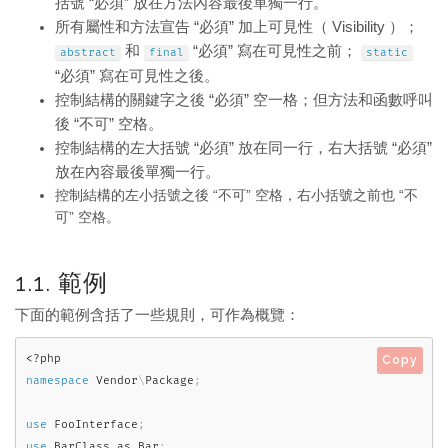
括號 “必須” 放在方法內容最後單獨一行。
所有屬性和方法宣告 “必須” 加上可見性（ Visibility ）；
和
“必須” 寫在可見性之前；
abstract
final
static
“必須” 寫在可見性之後。
控制結構的關鍵字之後 “必須” 空一格；但方法和函數呼叫
後 “不可” 空格。
控制結構的左大括號 “必須” 放在同一行，右大括號 “必須”
放在內容最後單獨一行。
控制結構的左小括號之後 “不可” 空格，右小括號之前也 “不
可” 空格。
1.1. 範例
下面的範例含括了一些規則，可作為概覽：
<?php
Copy
namespace
Vendor
\
Package
;
use
FooInterface
;
use
BarClass
as
 Bar
;