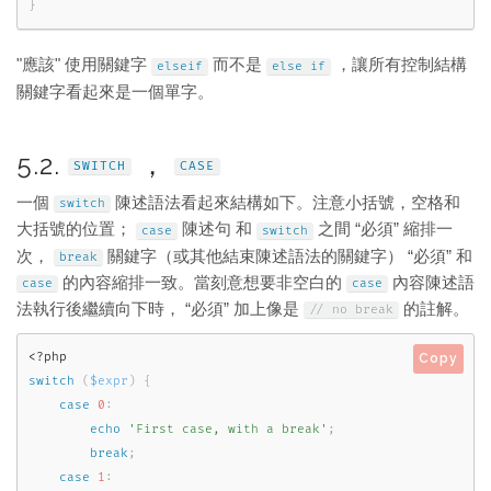
}
"應該" 使用關鍵字
而不是
，讓所有控制結構
elseif
else
if
關鍵字看起來是一個單字。
5.2.
，
SWITCH
CASE
一個
陳述語法看起來結構如下。注意小括號，空格和
switch
大括號的位置；
陳述句 和
之間 “必須” 縮排一
case
switch
次，
關鍵字（或其他結束陳述語法的關鍵字） “必須” 和
break
的內容縮排一致。當刻意想要非空白的
內容陳述語
case
case
法執行後繼續向下時， “必須” 加上像是
的註解。
// no break
<?php
Copy
switch
(
$expr
)
{
case
0
:
echo
'First case, with a break'
;
break
;
case
1
: