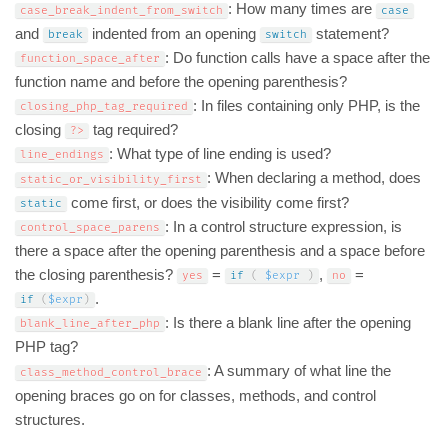
: How many times are
case_break_indent_from_switch
case
and
indented from an opening
statement?
break
switch
: Do function calls have a space after the
function_space_after
function name and before the opening parenthesis?
: In files containing only PHP, is the
closing_php_tag_required
closing
tag required?
?>
: What type of line ending is used?
line_endings
: When declaring a method, does
static_or_visibility_first
come first, or does the visibility come first?
static
: In a control structure expression, is
control_space_parens
there a space after the opening parenthesis and a space before
the closing parenthesis?
=
,
=
yes
if
(
$expr
)
no
.
if
(
$expr
)
: Is there a blank line after the opening
blank_line_after_php
PHP tag?
: A summary of what line the
class_method_control_brace
opening braces go on for classes, methods, and control
structures.