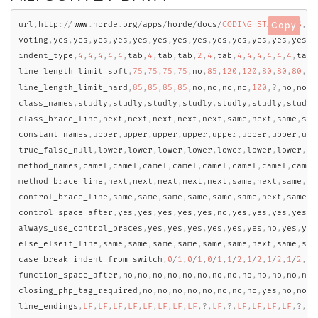
url
,
http
:
/
/
www
.
horde
.
org
/
apps
/
horde
/
docs
/
CODING_STANDARDS
,
ht
Copy
voting
,
yes
,
yes
,
yes
,
yes
,
yes
,
yes
,
yes
,
yes
,
yes
,
yes
,
yes
,
yes
,
yes
,
y
indent_type
,
4
,
4
,
4
,
4
,
4
,
tab
,
4
,
tab
,
tab
,
2
,
4
,
tab
,
4
,
4
,
4
,
4
,
4
,
4
,
tab
,
line_length_limit_soft
,
75
,
75
,
75
,
75
,
no
,
85
,
120
,
120
,
80
,
80
,
80
,
no
line_length_limit_hard
,
85
,
85
,
85
,
85
,
no
,
no
,
no
,
no
,
100
,
?
,
no
,
no
,
n
class_names
,
studly
,
studly
,
studly
,
studly
,
studly
,
studly
,
studly
class_brace_line
,
next
,
next
,
next
,
next
,
next
,
same
,
next
,
same
,
sam
constant_names
,
upper
,
upper
,
upper
,
upper
,
upper
,
upper
,
upper
,
upp
true_false_null
,
lower
,
lower
,
lower
,
lower
,
lower
,
lower
,
lower
,
lo
method_names
,
camel
,
camel
,
camel
,
camel
,
camel
,
camel
,
camel
,
camel
method_brace_line
,
next
,
next
,
next
,
next
,
next
,
same
,
next
,
same
,
sa
control_brace_line
,
same
,
same
,
same
,
same
,
same
,
same
,
next
,
same
,
s
control_space_after
,
yes
,
yes
,
yes
,
yes
,
yes
,
no
,
yes
,
yes
,
yes
,
yes
,
n
always_use_control_braces
,
yes
,
yes
,
yes
,
yes
,
yes
,
yes
,
no
,
yes
,
yes
else_elseif_line
,
same
,
same
,
same
,
same
,
same
,
same
,
next
,
same
,
sam
case_break_indent_from_switch
,
0
/
1
,
0
/
1
,
0
/
1
,
1
/
2
,
1
/
2
,
1
/
2
,
1
/
2
,
1
/
function_space_after
,
no
,
no
,
no
,
no
,
no
,
no
,
no
,
no
,
no
,
no
,
no
,
no
,
no
,
closing_php_tag_required
,
no
,
no
,
no
,
no
,
no
,
no
,
no
,
no
,
yes
,
no
,
no
,
n
line_endings
,
LF
,
LF
,
LF
,
LF
,
LF
,
LF
,
LF
,
LF
,
?
,
LF
,
?
,
LF
,
LF
,
LF
,
LF
,
?
,
,
L